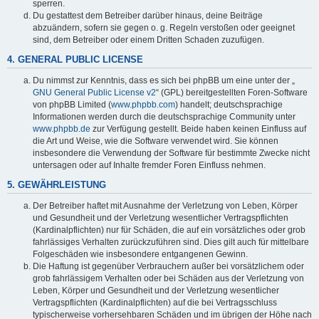
sperren.
Du gestattest dem Betreiber darüber hinaus, deine Beiträge
abzuändern, sofern sie gegen o. g. Regeln verstoßen oder geeignet
sind, dem Betreiber oder einem Dritten Schaden zuzufügen.
4. GENERAL PUBLIC LICENSE
Du nimmst zur Kenntnis, dass es sich bei phpBB um eine unter der „
GNU General Public License v2
“ (GPL) bereitgestellten Foren-Software
von phpBB Limited (
www.phpbb.com
) handelt; deutschsprachige
Informationen werden durch die deutschsprachige Community unter
www.phpbb.de
zur Verfügung gestellt. Beide haben keinen Einfluss auf
die Art und Weise, wie die Software verwendet wird. Sie können
insbesondere die Verwendung der Software für bestimmte Zwecke nicht
untersagen oder auf Inhalte fremder Foren Einfluss nehmen.
5. GEWÄHRLEISTUNG
Der Betreiber haftet mit Ausnahme der Verletzung von Leben, Körper
und Gesundheit und der Verletzung wesentlicher Vertragspflichten
(Kardinalpflichten) nur für Schäden, die auf ein vorsätzliches oder grob
fahrlässiges Verhalten zurückzuführen sind. Dies gilt auch für mittelbare
Folgeschäden wie insbesondere entgangenen Gewinn.
Die Haftung ist gegenüber Verbrauchern außer bei vorsätzlichem oder
grob fahrlässigem Verhalten oder bei Schäden aus der Verletzung von
Leben, Körper und Gesundheit und der Verletzung wesentlicher
Vertragspflichten (Kardinalpflichten) auf die bei Vertragsschluss
typischerweise vorhersehbaren Schäden und im übrigen der Höhe nach