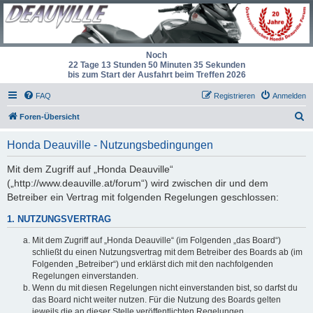
Noch
22 Tage 13 Stunden 50 Minuten 35 Sekunden
bis zum Start der Ausfahrt beim Treffen 2026
FAQ
Registrieren
Anmelden
S
Foren-Übersicht
u
Honda Deauville - Nutzungsbedingungen
c
h
Mit dem Zugriff auf „Honda Deauville“
(„http://www.deauville.at/forum“) wird zwischen dir und dem
e
Betreiber ein Vertrag mit folgenden Regelungen geschlossen:
1. NUTZUNGSVERTRAG
Mit dem Zugriff auf „Honda Deauville“ (im Folgenden „das Board“)
schließt du einen Nutzungsvertrag mit dem Betreiber des Boards ab (im
Folgenden „Betreiber“) und erklärst dich mit den nachfolgenden
Regelungen einverstanden.
Wenn du mit diesen Regelungen nicht einverstanden bist, so darfst du
das Board nicht weiter nutzen. Für die Nutzung des Boards gelten
jeweils die an dieser Stelle veröffentlichten Regelungen.