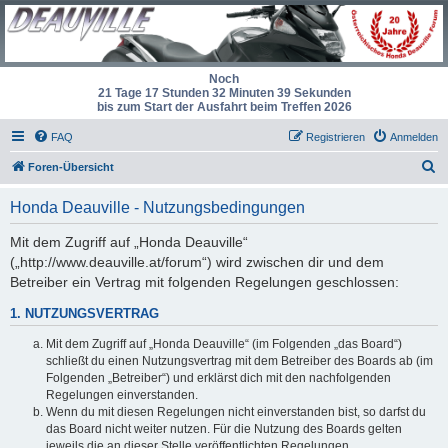
Noch
21 Tage 17 Stunden 32 Minuten 39 Sekunden
bis zum Start der Ausfahrt beim Treffen 2026
FAQ
Registrieren
Anmelden
S
Foren-Übersicht
u
Honda Deauville - Nutzungsbedingungen
c
h
Mit dem Zugriff auf „Honda Deauville“
(„http://www.deauville.at/forum“) wird zwischen dir und dem
e
Betreiber ein Vertrag mit folgenden Regelungen geschlossen:
1. NUTZUNGSVERTRAG
Mit dem Zugriff auf „Honda Deauville“ (im Folgenden „das Board“)
schließt du einen Nutzungsvertrag mit dem Betreiber des Boards ab (im
Folgenden „Betreiber“) und erklärst dich mit den nachfolgenden
Regelungen einverstanden.
Wenn du mit diesen Regelungen nicht einverstanden bist, so darfst du
das Board nicht weiter nutzen. Für die Nutzung des Boards gelten
jeweils die an dieser Stelle veröffentlichten Regelungen.