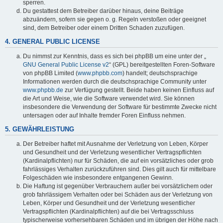
sperren.
Du gestattest dem Betreiber darüber hinaus, deine Beiträge
abzuändern, sofern sie gegen o. g. Regeln verstoßen oder geeignet
sind, dem Betreiber oder einem Dritten Schaden zuzufügen.
4. GENERAL PUBLIC LICENSE
Du nimmst zur Kenntnis, dass es sich bei phpBB um eine unter der „
GNU General Public License v2
“ (GPL) bereitgestellten Foren-Software
von phpBB Limited (
www.phpbb.com
) handelt; deutschsprachige
Informationen werden durch die deutschsprachige Community unter
www.phpbb.de
zur Verfügung gestellt. Beide haben keinen Einfluss auf
die Art und Weise, wie die Software verwendet wird. Sie können
insbesondere die Verwendung der Software für bestimmte Zwecke nicht
untersagen oder auf Inhalte fremder Foren Einfluss nehmen.
5. GEWÄHRLEISTUNG
Der Betreiber haftet mit Ausnahme der Verletzung von Leben, Körper
und Gesundheit und der Verletzung wesentlicher Vertragspflichten
(Kardinalpflichten) nur für Schäden, die auf ein vorsätzliches oder grob
fahrlässiges Verhalten zurückzuführen sind. Dies gilt auch für mittelbare
Folgeschäden wie insbesondere entgangenen Gewinn.
Die Haftung ist gegenüber Verbrauchern außer bei vorsätzlichem oder
grob fahrlässigem Verhalten oder bei Schäden aus der Verletzung von
Leben, Körper und Gesundheit und der Verletzung wesentlicher
Vertragspflichten (Kardinalpflichten) auf die bei Vertragsschluss
typischerweise vorhersehbaren Schäden und im übrigen der Höhe nach