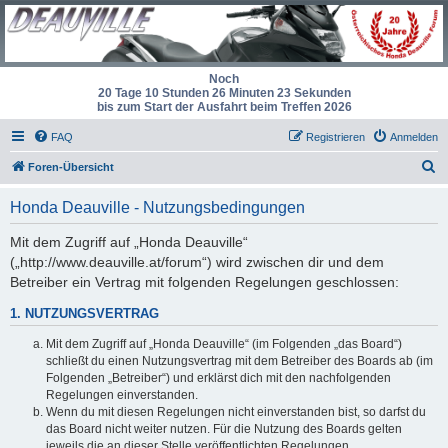
Noch
20 Tage 10 Stunden 26 Minuten 23 Sekunden
bis zum Start der Ausfahrt beim Treffen 2026
FAQ
Registrieren
Anmelden
S
Foren-Übersicht
u
Honda Deauville - Nutzungsbedingungen
c
h
Mit dem Zugriff auf „Honda Deauville“
(„http://www.deauville.at/forum“) wird zwischen dir und dem
e
Betreiber ein Vertrag mit folgenden Regelungen geschlossen:
1. NUTZUNGSVERTRAG
Mit dem Zugriff auf „Honda Deauville“ (im Folgenden „das Board“)
schließt du einen Nutzungsvertrag mit dem Betreiber des Boards ab (im
Folgenden „Betreiber“) und erklärst dich mit den nachfolgenden
Regelungen einverstanden.
Wenn du mit diesen Regelungen nicht einverstanden bist, so darfst du
das Board nicht weiter nutzen. Für die Nutzung des Boards gelten
jeweils die an dieser Stelle veröffentlichten Regelungen.