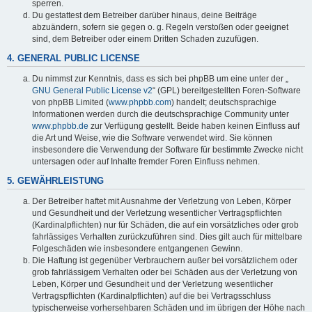
sperren.
Du gestattest dem Betreiber darüber hinaus, deine Beiträge
abzuändern, sofern sie gegen o. g. Regeln verstoßen oder geeignet
sind, dem Betreiber oder einem Dritten Schaden zuzufügen.
4. GENERAL PUBLIC LICENSE
Du nimmst zur Kenntnis, dass es sich bei phpBB um eine unter der „
GNU General Public License v2
“ (GPL) bereitgestellten Foren-Software
von phpBB Limited (
www.phpbb.com
) handelt; deutschsprachige
Informationen werden durch die deutschsprachige Community unter
www.phpbb.de
zur Verfügung gestellt. Beide haben keinen Einfluss auf
die Art und Weise, wie die Software verwendet wird. Sie können
insbesondere die Verwendung der Software für bestimmte Zwecke nicht
untersagen oder auf Inhalte fremder Foren Einfluss nehmen.
5. GEWÄHRLEISTUNG
Der Betreiber haftet mit Ausnahme der Verletzung von Leben, Körper
und Gesundheit und der Verletzung wesentlicher Vertragspflichten
(Kardinalpflichten) nur für Schäden, die auf ein vorsätzliches oder grob
fahrlässiges Verhalten zurückzuführen sind. Dies gilt auch für mittelbare
Folgeschäden wie insbesondere entgangenen Gewinn.
Die Haftung ist gegenüber Verbrauchern außer bei vorsätzlichem oder
grob fahrlässigem Verhalten oder bei Schäden aus der Verletzung von
Leben, Körper und Gesundheit und der Verletzung wesentlicher
Vertragspflichten (Kardinalpflichten) auf die bei Vertragsschluss
typischerweise vorhersehbaren Schäden und im übrigen der Höhe nach