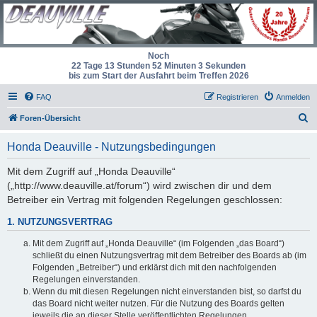
Noch
22 Tage 13 Stunden 52 Minuten 3 Sekunden
bis zum Start der Ausfahrt beim Treffen 2026
FAQ
Registrieren
Anmelden
S
Foren-Übersicht
u
Honda Deauville - Nutzungsbedingungen
c
h
Mit dem Zugriff auf „Honda Deauville“
(„http://www.deauville.at/forum“) wird zwischen dir und dem
e
Betreiber ein Vertrag mit folgenden Regelungen geschlossen:
1. NUTZUNGSVERTRAG
Mit dem Zugriff auf „Honda Deauville“ (im Folgenden „das Board“)
schließt du einen Nutzungsvertrag mit dem Betreiber des Boards ab (im
Folgenden „Betreiber“) und erklärst dich mit den nachfolgenden
Regelungen einverstanden.
Wenn du mit diesen Regelungen nicht einverstanden bist, so darfst du
das Board nicht weiter nutzen. Für die Nutzung des Boards gelten
jeweils die an dieser Stelle veröffentlichten Regelungen.