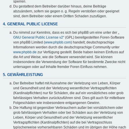
sperren.
Du gestattest dem Betreiber darüber hinaus, deine Beiträge
abzuändern, sofern sie gegen o. g. Regeln verstoßen oder geeignet
sind, dem Betreiber oder einem Dritten Schaden zuzufügen.
4. GENERAL PUBLIC LICENSE
Du nimmst zur Kenntnis, dass es sich bei phpBB um eine unter der „
GNU General Public License v2
“ (GPL) bereitgestellten Foren-Software
von phpBB Limited (
www.phpbb.com
) handelt; deutschsprachige
Informationen werden durch die deutschsprachige Community unter
www.phpbb.de
zur Verfügung gestellt. Beide haben keinen Einfluss auf
die Art und Weise, wie die Software verwendet wird. Sie können
insbesondere die Verwendung der Software für bestimmte Zwecke nicht
untersagen oder auf Inhalte fremder Foren Einfluss nehmen.
5. GEWÄHRLEISTUNG
Der Betreiber haftet mit Ausnahme der Verletzung von Leben, Körper
und Gesundheit und der Verletzung wesentlicher Vertragspflichten
(Kardinalpflichten) nur für Schäden, die auf ein vorsätzliches oder grob
fahrlässiges Verhalten zurückzuführen sind. Dies gilt auch für mittelbare
Folgeschäden wie insbesondere entgangenen Gewinn.
Die Haftung ist gegenüber Verbrauchern außer bei vorsätzlichem oder
grob fahrlässigem Verhalten oder bei Schäden aus der Verletzung von
Leben, Körper und Gesundheit und der Verletzung wesentlicher
Vertragspflichten (Kardinalpflichten) auf die bei Vertragsschluss
typischerweise vorhersehbaren Schäden und im übrigen der Höhe nach