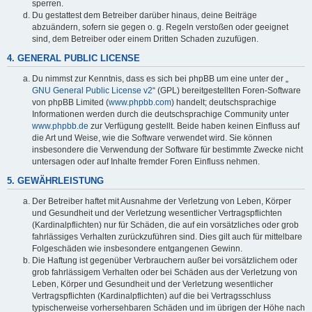
sperren.
Du gestattest dem Betreiber darüber hinaus, deine Beiträge
abzuändern, sofern sie gegen o. g. Regeln verstoßen oder geeignet
sind, dem Betreiber oder einem Dritten Schaden zuzufügen.
4. GENERAL PUBLIC LICENSE
Du nimmst zur Kenntnis, dass es sich bei phpBB um eine unter der „
GNU General Public License v2
“ (GPL) bereitgestellten Foren-Software
von phpBB Limited (
www.phpbb.com
) handelt; deutschsprachige
Informationen werden durch die deutschsprachige Community unter
www.phpbb.de
zur Verfügung gestellt. Beide haben keinen Einfluss auf
die Art und Weise, wie die Software verwendet wird. Sie können
insbesondere die Verwendung der Software für bestimmte Zwecke nicht
untersagen oder auf Inhalte fremder Foren Einfluss nehmen.
5. GEWÄHRLEISTUNG
Der Betreiber haftet mit Ausnahme der Verletzung von Leben, Körper
und Gesundheit und der Verletzung wesentlicher Vertragspflichten
(Kardinalpflichten) nur für Schäden, die auf ein vorsätzliches oder grob
fahrlässiges Verhalten zurückzuführen sind. Dies gilt auch für mittelbare
Folgeschäden wie insbesondere entgangenen Gewinn.
Die Haftung ist gegenüber Verbrauchern außer bei vorsätzlichem oder
grob fahrlässigem Verhalten oder bei Schäden aus der Verletzung von
Leben, Körper und Gesundheit und der Verletzung wesentlicher
Vertragspflichten (Kardinalpflichten) auf die bei Vertragsschluss
typischerweise vorhersehbaren Schäden und im übrigen der Höhe nach