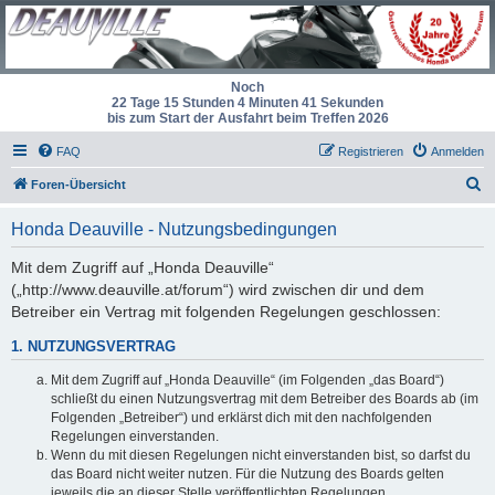
Noch
22 Tage 15 Stunden 4 Minuten 41 Sekunden
bis zum Start der Ausfahrt beim Treffen 2026
FAQ
Registrieren
Anmelden
S
Foren-Übersicht
u
Honda Deauville - Nutzungsbedingungen
c
h
Mit dem Zugriff auf „Honda Deauville“
(„http://www.deauville.at/forum“) wird zwischen dir und dem
e
Betreiber ein Vertrag mit folgenden Regelungen geschlossen:
1. NUTZUNGSVERTRAG
Mit dem Zugriff auf „Honda Deauville“ (im Folgenden „das Board“)
schließt du einen Nutzungsvertrag mit dem Betreiber des Boards ab (im
Folgenden „Betreiber“) und erklärst dich mit den nachfolgenden
Regelungen einverstanden.
Wenn du mit diesen Regelungen nicht einverstanden bist, so darfst du
das Board nicht weiter nutzen. Für die Nutzung des Boards gelten
jeweils die an dieser Stelle veröffentlichten Regelungen.