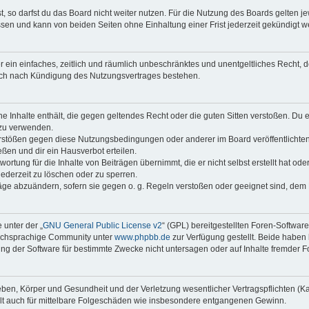
 so darfst du das Board nicht weiter nutzen. Für die Nutzung des Boards gelten jew
sen und kann von beiden Seiten ohne Einhaltung einer Frist jederzeit gekündigt w
ber ein einfaches, zeitlich und räumlich unbeschränktes und unentgeltliches Recht
auch nach Kündigung des Nutzungsvertrages bestehen.
ine Inhalte enthält, die gegen geltendes Recht oder die guten Sitten verstoßen. Du 
 zu verwenden.
erstößen gegen diese Nutzungsbedingungen oder anderer im Board veröffentlichte
ßen und dir ein Hausverbot erteilen.
ortung für die Inhalte von Beiträgen übernimmt, die er nicht selbst erstellt hat od
jederzeit zu löschen oder zu sperren.
räge abzuändern, sofern sie gegen o. g. Regeln verstoßen oder geeignet sind, dem
 unter der „
GNU General Public License v2
“ (GPL) bereitgestellten Foren-Softwar
tschsprachige Community unter
www.phpbb.de
zur Verfügung gestellt. Beide haben 
g der Software für bestimmte Zwecke nicht untersagen oder auf Inhalte fremder F
ben, Körper und Gesundheit und der Verletzung wesentlicher Vertragspflichten (Kard
gilt auch für mittelbare Folgeschäden wie insbesondere entgangenen Gewinn.