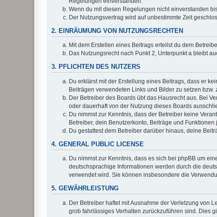
Regelungen einverstanden.
Wenn du mit diesen Regelungen nicht einverstanden bist,
Der Nutzungsvertrag wird auf unbestimmte Zeit geschlos
2. EINRÄUMUNG VON NUTZUNGSRECHTEN
Mit dem Erstellen eines Beitrags erteilst du dem Betrei
Das Nutzungsrecht nach Punkt 2, Unterpunkt a bleibt 
3. PFLICHTEN DES NUTZERS
Du erklärst mit der Erstellung eines Beitrags, dass er ke
Beiträgen verwendeten Links und Bilder zu setzen bzw.
Der Betreiber des Boards übt das Hausrecht aus. Bei V
oder dauerhaft von der Nutzung dieses Boards ausschlie
Du nimmst zur Kenntnis, dass der Betreiber keine Verantw
Betreiber, dein Benutzerkonto, Beiträge und Funktionen 
Du gestattest dem Betreiber darüber hinaus, deine Beit
4. GENERAL PUBLIC LICENSE
Du nimmst zur Kenntnis, dass es sich bei phpBB um eine
deutschsprachige Informationen werden durch die deu
verwendet wird. Sie können insbesondere die Verwendun
5. GEWÄHRLEISTUNG
Der Betreiber haftet mit Ausnahme der Verletzung von Le
grob fahrlässiges Verhalten zurückzuführen sind. Dies 