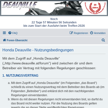
Noch
22 Tage 57 Minuten 56 Sekunden
bis zum Start der Ausfahrt beim Treffen 2026
FAQ
Registrieren
Anmelden
S
Foren-Übersicht
u
Honda Deauville - Nutzungsbedingungen
c
h
Mit dem Zugriff auf „Honda Deauville“
(„http://www.deauville.at/forum“) wird zwischen dir und dem
e
Betreiber ein Vertrag mit folgenden Regelungen geschlossen:
1. NUTZUNGSVERTRAG
Mit dem Zugriff auf „Honda Deauville“ (im Folgenden „das Board“)
schließt du einen Nutzungsvertrag mit dem Betreiber des Boards ab (im
Folgenden „Betreiber“) und erklärst dich mit den nachfolgenden
Regelungen einverstanden.
Wenn du mit diesen Regelungen nicht einverstanden bist, so darfst du
das Board nicht weiter nutzen. Für die Nutzung des Boards gelten
jeweils die an dieser Stelle veröffentlichten Regelungen.