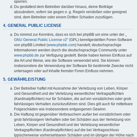
sperren.
Du gestattest dem Betreiber darüber hinaus, deine Beiträge
abzuändern, sofern sie gegen o. g. Regeln verstoßen oder geeignet
sind, dem Betreiber oder einem Dritten Schaden zuzufügen.
4. GENERAL PUBLIC LICENSE
Du nimmst zur Kenntnis, dass es sich bei phpBB um eine unter der „
GNU General Public License v2
“ (GPL) bereitgestellten Foren-Software
von phpBB Limited (
www.phpbb.com
) handelt; deutschsprachige
Informationen werden durch die deutschsprachige Community unter
www.phpbb.de
zur Verfügung gestellt. Beide haben keinen Einfluss auf
die Art und Weise, wie die Software verwendet wird. Sie können
insbesondere die Verwendung der Software für bestimmte Zwecke nicht
untersagen oder auf Inhalte fremder Foren Einfluss nehmen.
5. GEWÄHRLEISTUNG
Der Betreiber haftet mit Ausnahme der Verletzung von Leben, Körper
und Gesundheit und der Verletzung wesentlicher Vertragspflichten
(Kardinalpflichten) nur für Schäden, die auf ein vorsätzliches oder grob
fahrlässiges Verhalten zurückzuführen sind. Dies gilt auch für mittelbare
Folgeschäden wie insbesondere entgangenen Gewinn.
Die Haftung ist gegenüber Verbrauchern außer bei vorsätzlichem oder
grob fahrlässigem Verhalten oder bei Schäden aus der Verletzung von
Leben, Körper und Gesundheit und der Verletzung wesentlicher
Vertragspflichten (Kardinalpflichten) auf die bei Vertragsschluss
typischerweise vorhersehbaren Schäden und im übrigen der Höhe nach