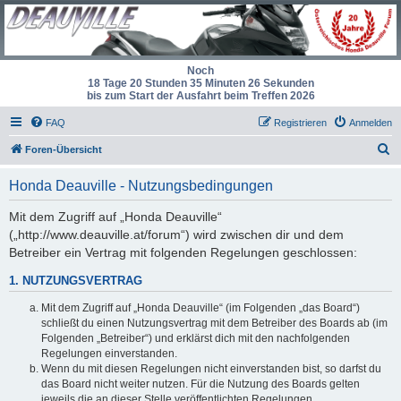
Noch
18 Tage 20 Stunden 35 Minuten 26 Sekunden
bis zum Start der Ausfahrt beim Treffen 2026
FAQ
Registrieren
Anmelden
S
Foren-Übersicht
u
Honda Deauville - Nutzungsbedingungen
c
h
Mit dem Zugriff auf „Honda Deauville“
(„http://www.deauville.at/forum“) wird zwischen dir und dem
e
Betreiber ein Vertrag mit folgenden Regelungen geschlossen:
1. NUTZUNGSVERTRAG
Mit dem Zugriff auf „Honda Deauville“ (im Folgenden „das Board“)
schließt du einen Nutzungsvertrag mit dem Betreiber des Boards ab (im
Folgenden „Betreiber“) und erklärst dich mit den nachfolgenden
Regelungen einverstanden.
Wenn du mit diesen Regelungen nicht einverstanden bist, so darfst du
das Board nicht weiter nutzen. Für die Nutzung des Boards gelten
jeweils die an dieser Stelle veröffentlichten Regelungen.