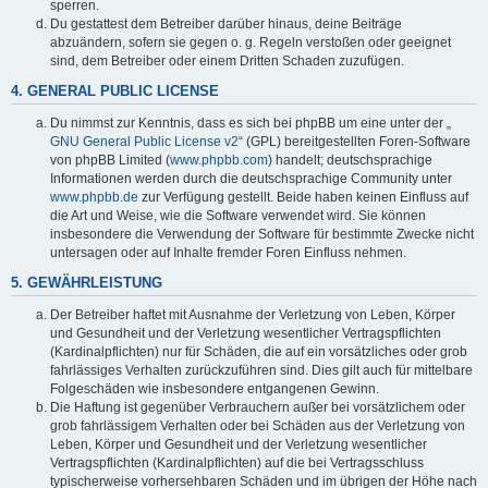
sperren.
Du gestattest dem Betreiber darüber hinaus, deine Beiträge
abzuändern, sofern sie gegen o. g. Regeln verstoßen oder geeignet
sind, dem Betreiber oder einem Dritten Schaden zuzufügen.
4. GENERAL PUBLIC LICENSE
Du nimmst zur Kenntnis, dass es sich bei phpBB um eine unter der „
GNU General Public License v2
“ (GPL) bereitgestellten Foren-Software
von phpBB Limited (
www.phpbb.com
) handelt; deutschsprachige
Informationen werden durch die deutschsprachige Community unter
www.phpbb.de
zur Verfügung gestellt. Beide haben keinen Einfluss auf
die Art und Weise, wie die Software verwendet wird. Sie können
insbesondere die Verwendung der Software für bestimmte Zwecke nicht
untersagen oder auf Inhalte fremder Foren Einfluss nehmen.
5. GEWÄHRLEISTUNG
Der Betreiber haftet mit Ausnahme der Verletzung von Leben, Körper
und Gesundheit und der Verletzung wesentlicher Vertragspflichten
(Kardinalpflichten) nur für Schäden, die auf ein vorsätzliches oder grob
fahrlässiges Verhalten zurückzuführen sind. Dies gilt auch für mittelbare
Folgeschäden wie insbesondere entgangenen Gewinn.
Die Haftung ist gegenüber Verbrauchern außer bei vorsätzlichem oder
grob fahrlässigem Verhalten oder bei Schäden aus der Verletzung von
Leben, Körper und Gesundheit und der Verletzung wesentlicher
Vertragspflichten (Kardinalpflichten) auf die bei Vertragsschluss
typischerweise vorhersehbaren Schäden und im übrigen der Höhe nach