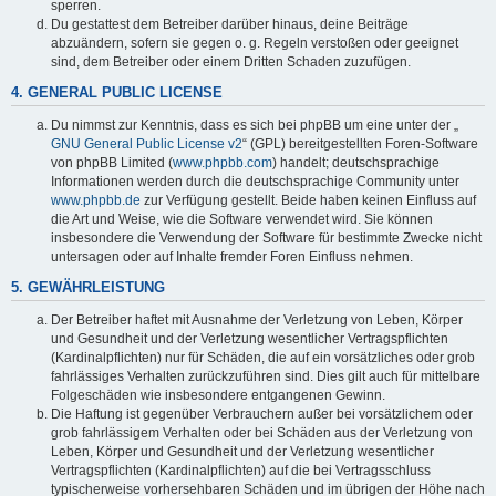
sperren.
Du gestattest dem Betreiber darüber hinaus, deine Beiträge
abzuändern, sofern sie gegen o. g. Regeln verstoßen oder geeignet
sind, dem Betreiber oder einem Dritten Schaden zuzufügen.
4. GENERAL PUBLIC LICENSE
Du nimmst zur Kenntnis, dass es sich bei phpBB um eine unter der „
GNU General Public License v2
“ (GPL) bereitgestellten Foren-Software
von phpBB Limited (
www.phpbb.com
) handelt; deutschsprachige
Informationen werden durch die deutschsprachige Community unter
www.phpbb.de
zur Verfügung gestellt. Beide haben keinen Einfluss auf
die Art und Weise, wie die Software verwendet wird. Sie können
insbesondere die Verwendung der Software für bestimmte Zwecke nicht
untersagen oder auf Inhalte fremder Foren Einfluss nehmen.
5. GEWÄHRLEISTUNG
Der Betreiber haftet mit Ausnahme der Verletzung von Leben, Körper
und Gesundheit und der Verletzung wesentlicher Vertragspflichten
(Kardinalpflichten) nur für Schäden, die auf ein vorsätzliches oder grob
fahrlässiges Verhalten zurückzuführen sind. Dies gilt auch für mittelbare
Folgeschäden wie insbesondere entgangenen Gewinn.
Die Haftung ist gegenüber Verbrauchern außer bei vorsätzlichem oder
grob fahrlässigem Verhalten oder bei Schäden aus der Verletzung von
Leben, Körper und Gesundheit und der Verletzung wesentlicher
Vertragspflichten (Kardinalpflichten) auf die bei Vertragsschluss
typischerweise vorhersehbaren Schäden und im übrigen der Höhe nach