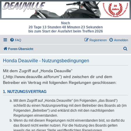
Noch
20 Tage 13 Stunden 48 Minuten 22 Sekunden
bis zum Start der Ausfahrt beim Treffen 2026
FAQ
Registrieren
Anmelden
S
Foren-Übersicht
u
Honda Deauville - Nutzungsbedingungen
c
h
Mit dem Zugriff auf „Honda Deauville“
(„http://www.deauville.at/forum“) wird zwischen dir und dem
e
Betreiber ein Vertrag mit folgenden Regelungen geschlossen:
1. NUTZUNGSVERTRAG
Mit dem Zugriff auf „Honda Deauville“ (im Folgenden „das Board“)
schließt du einen Nutzungsvertrag mit dem Betreiber des Boards ab (im
Folgenden „Betreiber“) und erklärst dich mit den nachfolgenden
Regelungen einverstanden.
Wenn du mit diesen Regelungen nicht einverstanden bist, so darfst du
das Board nicht weiter nutzen. Für die Nutzung des Boards gelten
jeweils die an dieser Stelle veröffentlichten Regelungen.