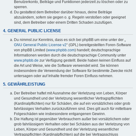
Benutzerkonto, Beiträge und Funktionen jederzeit zu löschen oder zu
sperren.
Du gestattest dem Betreiber darüber hinaus, deine Beiträge
abzuändern, sofern sie gegen o. g. Regeln verstoßen oder geeignet
sind, dem Betreiber oder einem Dritten Schaden zuzufügen.
4. GENERAL PUBLIC LICENSE
Du nimmst zur Kenntnis, dass es sich bei phpBB um eine unter der „
GNU General Public License v2
“ (GPL) bereitgestellten Foren-Software
von phpBB Limited (
www.phpbb.com
) handelt; deutschsprachige
Informationen werden durch die deutschsprachige Community unter
www.phpbb.de
zur Verfügung gestellt. Beide haben keinen Einfluss auf
die Art und Weise, wie die Software verwendet wird. Sie können
insbesondere die Verwendung der Software für bestimmte Zwecke nicht
untersagen oder auf Inhalte fremder Foren Einfluss nehmen.
5. GEWÄHRLEISTUNG
Der Betreiber haftet mit Ausnahme der Verletzung von Leben, Körper
und Gesundheit und der Verletzung wesentlicher Vertragspflichten
(Kardinalpflichten) nur für Schäden, die auf ein vorsätzliches oder grob
fahrlässiges Verhalten zurückzuführen sind. Dies gilt auch für mittelbare
Folgeschäden wie insbesondere entgangenen Gewinn.
Die Haftung ist gegenüber Verbrauchern außer bei vorsätzlichem oder
grob fahrlässigem Verhalten oder bei Schäden aus der Verletzung von
Leben, Körper und Gesundheit und der Verletzung wesentlicher
Vertragspflichten (Kardinalpflichten) auf die bei Vertragsschluss