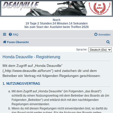
Noch
19 Tage 2 Stunden 24 Minuten 14 Sekunden
bis zum Start der Ausfahrt beim Treffen 2026
FAQ
Anmelden
S
Foren-Übersicht
u
Sprache:
c
Honda Deauville - Registrierung
h
Mit dem Zugriff auf „Honda Deauville“
e
(„http://www.deauville.at/forum“) wird zwischen dir und dem
Betreiber ein Vertrag mit folgenden Regelungen geschlossen:
1. NUTZUNGSVERTRAG
Mit dem Zugriff auf „Honda Deauville“ (im Folgenden „das Board“)
schließt du einen Nutzungsvertrag mit dem Betreiber des Boards ab (im
Folgenden „Betreiber“) und erklärst dich mit den nachfolgenden
Regelungen einverstanden.
Wenn du mit diesen Regelungen nicht einverstanden bist, so darfst du
das Board nicht weiter nutzen. Für die Nutzung des Boards gelten