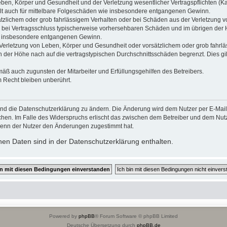
ben, Körper und Gesundheit und der Verletzung wesentlicher Vertragspflichten (Kard
gilt auch für mittelbare Folgeschäden wie insbesondere entgangenen Gewinn.
ätzlichem oder grob fahrlässigem Verhalten oder bei Schäden aus der Verletzung 
 die bei Vertragsschluss typischerweise vorhersehbaren Schäden und im übrigen de
wie insbesondere entgangenen Gewinn.
erletzung von Leben, Körper und Gesundheit oder vorsätzlichem oder grob fahrläs
der Höhe nach auf die vertragstypischen Durchschnittsschäden begrenzt. Dies gi
mäß auch zugunsten der Mitarbeiter und Erfüllungsgehilfen des Betreibers.
 Recht bleiben unberührt.
und die Datenschutzerklärung zu ändern. Die Änderung wird dem Nutzer per E-Mail m
chen. Im Falle des Widerspruchs erlischt das zwischen dem Betreiber und dem Nutze
wenn der Nutzer den Änderungen zugestimmt hat.
en Daten sind in der Datenschutzerklärung enthalten.
Powered by
phpBB
® Forum Software © phpBB Limited
Deutsche Übersetzung durch
phpBB.de