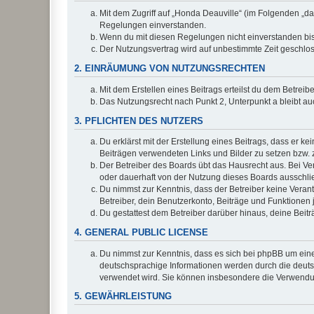
Mit dem Zugriff auf „Honda Deauville“ (im Folgenden „da
Regelungen einverstanden.
Wenn du mit diesen Regelungen nicht einverstanden bist,
Der Nutzungsvertrag wird auf unbestimmte Zeit geschlos
2. EINRÄUMUNG VON NUTZUNGSRECHTEN
Mit dem Erstellen eines Beitrags erteilst du dem Betrei
Das Nutzungsrecht nach Punkt 2, Unterpunkt a bleibt 
3. PFLICHTEN DES NUTZERS
Du erklärst mit der Erstellung eines Beitrags, dass er ke
Beiträgen verwendeten Links und Bilder zu setzen bzw.
Der Betreiber des Boards übt das Hausrecht aus. Bei V
oder dauerhaft von der Nutzung dieses Boards ausschlie
Du nimmst zur Kenntnis, dass der Betreiber keine Verantw
Betreiber, dein Benutzerkonto, Beiträge und Funktionen 
Du gestattest dem Betreiber darüber hinaus, deine Beit
4. GENERAL PUBLIC LICENSE
Du nimmst zur Kenntnis, dass es sich bei phpBB um eine
deutschsprachige Informationen werden durch die deu
verwendet wird. Sie können insbesondere die Verwendun
5. GEWÄHRLEISTUNG