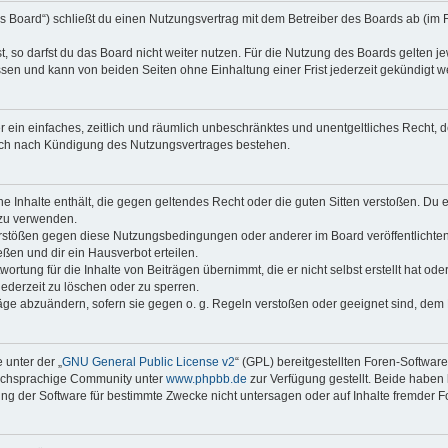
s Board“) schließt du einen Nutzungsvertrag mit dem Betreiber des Boards ab (im 
 so darfst du das Board nicht weiter nutzen. Für die Nutzung des Boards gelten jew
sen und kann von beiden Seiten ohne Einhaltung einer Frist jederzeit gekündigt w
ber ein einfaches, zeitlich und räumlich unbeschränktes und unentgeltliches Recht
auch nach Kündigung des Nutzungsvertrages bestehen.
ine Inhalte enthält, die gegen geltendes Recht oder die guten Sitten verstoßen. Du 
 zu verwenden.
erstößen gegen diese Nutzungsbedingungen oder anderer im Board veröffentlichte
ßen und dir ein Hausverbot erteilen.
ortung für die Inhalte von Beiträgen übernimmt, die er nicht selbst erstellt hat od
jederzeit zu löschen oder zu sperren.
räge abzuändern, sofern sie gegen o. g. Regeln verstoßen oder geeignet sind, dem
 unter der „
GNU General Public License v2
“ (GPL) bereitgestellten Foren-Softwar
tschsprachige Community unter
www.phpbb.de
zur Verfügung gestellt. Beide haben 
g der Software für bestimmte Zwecke nicht untersagen oder auf Inhalte fremder F