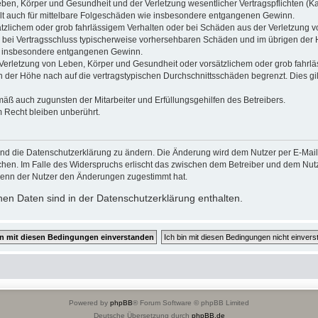
ben, Körper und Gesundheit und der Verletzung wesentlicher Vertragspflichten (Kard
gilt auch für mittelbare Folgeschäden wie insbesondere entgangenen Gewinn.
ätzlichem oder grob fahrlässigem Verhalten oder bei Schäden aus der Verletzung 
 die bei Vertragsschluss typischerweise vorhersehbaren Schäden und im übrigen de
wie insbesondere entgangenen Gewinn.
erletzung von Leben, Körper und Gesundheit oder vorsätzlichem oder grob fahrläs
der Höhe nach auf die vertragstypischen Durchschnittsschäden begrenzt. Dies gi
mäß auch zugunsten der Mitarbeiter und Erfüllungsgehilfen des Betreibers.
 Recht bleiben unberührt.
und die Datenschutzerklärung zu ändern. Die Änderung wird dem Nutzer per E-Mail m
chen. Im Falle des Widerspruchs erlischt das zwischen dem Betreiber und dem Nutze
wenn der Nutzer den Änderungen zugestimmt hat.
en Daten sind in der Datenschutzerklärung enthalten.
Powered by
phpBB
® Forum Software © phpBB Limited
Deutsche Übersetzung durch
phpBB.de