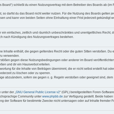
s Board“) schließt du einen Nutzungsvertrag mit dem Betreiber des Boards ab (im 
 so darfst du das Board nicht weiter nutzen. Für die Nutzung des Boards gelten jew
sen und kann von beiden Seiten ohne Einhaltung einer Frist jederzeit gekündigt w
ber ein einfaches, zeitlich und räumlich unbeschränktes und unentgeltliches Recht
auch nach Kündigung des Nutzungsvertrages bestehen.
ine Inhalte enthält, die gegen geltendes Recht oder die guten Sitten verstoßen. Du 
 zu verwenden.
erstößen gegen diese Nutzungsbedingungen oder anderer im Board veröffentlichte
ßen und dir ein Hausverbot erteilen.
ortung für die Inhalte von Beiträgen übernimmt, die er nicht selbst erstellt hat od
jederzeit zu löschen oder zu sperren.
räge abzuändern, sofern sie gegen o. g. Regeln verstoßen oder geeignet sind, dem
 unter der „
GNU General Public License v2
“ (GPL) bereitgestellten Foren-Softwar
tschsprachige Community unter
www.phpbb.de
zur Verfügung gestellt. Beide haben 
g der Software für bestimmte Zwecke nicht untersagen oder auf Inhalte fremder F