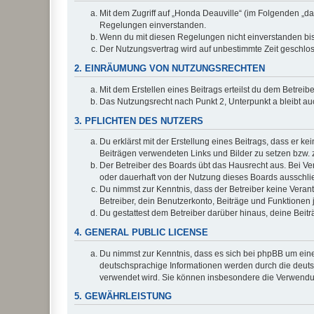
Mit dem Zugriff auf „Honda Deauville“ (im Folgenden „da
Regelungen einverstanden.
Wenn du mit diesen Regelungen nicht einverstanden bist,
Der Nutzungsvertrag wird auf unbestimmte Zeit geschlos
2. EINRÄUMUNG VON NUTZUNGSRECHTEN
Mit dem Erstellen eines Beitrags erteilst du dem Betrei
Das Nutzungsrecht nach Punkt 2, Unterpunkt a bleibt 
3. PFLICHTEN DES NUTZERS
Du erklärst mit der Erstellung eines Beitrags, dass er ke
Beiträgen verwendeten Links und Bilder zu setzen bzw.
Der Betreiber des Boards übt das Hausrecht aus. Bei V
oder dauerhaft von der Nutzung dieses Boards ausschlie
Du nimmst zur Kenntnis, dass der Betreiber keine Verantw
Betreiber, dein Benutzerkonto, Beiträge und Funktionen 
Du gestattest dem Betreiber darüber hinaus, deine Beit
4. GENERAL PUBLIC LICENSE
Du nimmst zur Kenntnis, dass es sich bei phpBB um eine
deutschsprachige Informationen werden durch die deu
verwendet wird. Sie können insbesondere die Verwendun
5. GEWÄHRLEISTUNG