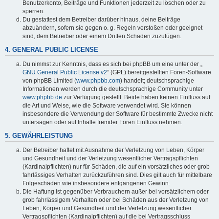
Benutzerkonto, Beiträge und Funktionen jederzeit zu löschen oder zu
sperren.
Du gestattest dem Betreiber darüber hinaus, deine Beiträge
abzuändern, sofern sie gegen o. g. Regeln verstoßen oder geeignet
sind, dem Betreiber oder einem Dritten Schaden zuzufügen.
4. GENERAL PUBLIC LICENSE
Du nimmst zur Kenntnis, dass es sich bei phpBB um eine unter der „
GNU General Public License v2
“ (GPL) bereitgestellten Foren-Software
von phpBB Limited (
www.phpbb.com
) handelt; deutschsprachige
Informationen werden durch die deutschsprachige Community unter
www.phpbb.de
zur Verfügung gestellt. Beide haben keinen Einfluss auf
die Art und Weise, wie die Software verwendet wird. Sie können
insbesondere die Verwendung der Software für bestimmte Zwecke nicht
untersagen oder auf Inhalte fremder Foren Einfluss nehmen.
5. GEWÄHRLEISTUNG
Der Betreiber haftet mit Ausnahme der Verletzung von Leben, Körper
und Gesundheit und der Verletzung wesentlicher Vertragspflichten
(Kardinalpflichten) nur für Schäden, die auf ein vorsätzliches oder grob
fahrlässiges Verhalten zurückzuführen sind. Dies gilt auch für mittelbare
Folgeschäden wie insbesondere entgangenen Gewinn.
Die Haftung ist gegenüber Verbrauchern außer bei vorsätzlichem oder
grob fahrlässigem Verhalten oder bei Schäden aus der Verletzung von
Leben, Körper und Gesundheit und der Verletzung wesentlicher
Vertragspflichten (Kardinalpflichten) auf die bei Vertragsschluss