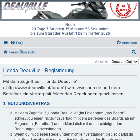
Noch
20 Tage 7 Stunden 35 Minuten 53 Sekunden
bis zum Start der Ausfahrt beim Treffen 2026
FAQ
Anmelden
S
Foren-Übersicht
u
Sprache:
c
Honda Deauville - Registrierung
h
Mit dem Zugriff auf „Honda Deauville“
e
(„http://www.deauville.at/forum“) wird zwischen dir und dem
Betreiber ein Vertrag mit folgenden Regelungen geschlossen:
1. NUTZUNGSVERTRAG
Mit dem Zugriff auf „Honda Deauville“ (im Folgenden „das Board“)
schließt du einen Nutzungsvertrag mit dem Betreiber des Boards ab (im
Folgenden „Betreiber“) und erklärst dich mit den nachfolgenden
Regelungen einverstanden.
Wenn du mit diesen Regelungen nicht einverstanden bist, so darfst du
das Board nicht weiter nutzen. Für die Nutzung des Boards gelten