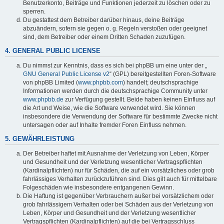
Benutzerkonto, Beiträge und Funktionen jederzeit zu löschen oder zu
sperren.
Du gestattest dem Betreiber darüber hinaus, deine Beiträge
abzuändern, sofern sie gegen o. g. Regeln verstoßen oder geeignet
sind, dem Betreiber oder einem Dritten Schaden zuzufügen.
4. GENERAL PUBLIC LICENSE
Du nimmst zur Kenntnis, dass es sich bei phpBB um eine unter der „
GNU General Public License v2
“ (GPL) bereitgestellten Foren-Software
von phpBB Limited (
www.phpbb.com
) handelt; deutschsprachige
Informationen werden durch die deutschsprachige Community unter
www.phpbb.de
zur Verfügung gestellt. Beide haben keinen Einfluss auf
die Art und Weise, wie die Software verwendet wird. Sie können
insbesondere die Verwendung der Software für bestimmte Zwecke nicht
untersagen oder auf Inhalte fremder Foren Einfluss nehmen.
5. GEWÄHRLEISTUNG
Der Betreiber haftet mit Ausnahme der Verletzung von Leben, Körper
und Gesundheit und der Verletzung wesentlicher Vertragspflichten
(Kardinalpflichten) nur für Schäden, die auf ein vorsätzliches oder grob
fahrlässiges Verhalten zurückzuführen sind. Dies gilt auch für mittelbare
Folgeschäden wie insbesondere entgangenen Gewinn.
Die Haftung ist gegenüber Verbrauchern außer bei vorsätzlichem oder
grob fahrlässigem Verhalten oder bei Schäden aus der Verletzung von
Leben, Körper und Gesundheit und der Verletzung wesentlicher
Vertragspflichten (Kardinalpflichten) auf die bei Vertragsschluss