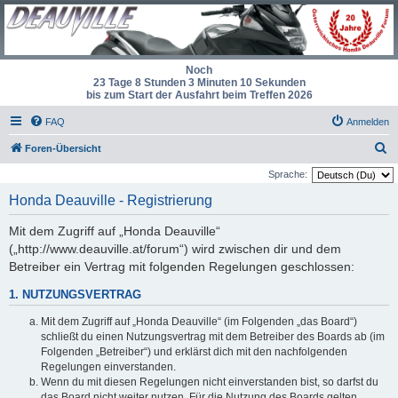
Noch
23 Tage 8 Stunden 3 Minuten 10 Sekunden
bis zum Start der Ausfahrt beim Treffen 2026
FAQ
Anmelden
S
Foren-Übersicht
u
Sprache:
c
Honda Deauville - Registrierung
h
Mit dem Zugriff auf „Honda Deauville“
e
(„http://www.deauville.at/forum“) wird zwischen dir und dem
Betreiber ein Vertrag mit folgenden Regelungen geschlossen:
1. NUTZUNGSVERTRAG
Mit dem Zugriff auf „Honda Deauville“ (im Folgenden „das Board“)
schließt du einen Nutzungsvertrag mit dem Betreiber des Boards ab (im
Folgenden „Betreiber“) und erklärst dich mit den nachfolgenden
Regelungen einverstanden.
Wenn du mit diesen Regelungen nicht einverstanden bist, so darfst du
das Board nicht weiter nutzen. Für die Nutzung des Boards gelten