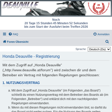
Noch
20 Tage 15 Stunden 45 Minuten 52 Sekunden
bis zum Start der Ausfahrt beim Treffen 2026
FAQ
Anmelden
S
Foren-Übersicht
u
Sprache:
c
Honda Deauville - Registrierung
h
Mit dem Zugriff auf „Honda Deauville“
e
(„http://www.deauville.at/forum“) wird zwischen dir und dem
Betreiber ein Vertrag mit folgenden Regelungen geschlossen:
1. NUTZUNGSVERTRAG
Mit dem Zugriff auf „Honda Deauville“ (im Folgenden „das Board“)
schließt du einen Nutzungsvertrag mit dem Betreiber des Boards ab (im
Folgenden „Betreiber“) und erklärst dich mit den nachfolgenden
Regelungen einverstanden.
Wenn du mit diesen Regelungen nicht einverstanden bist, so darfst du
das Board nicht weiter nutzen. Für die Nutzung des Boards gelten