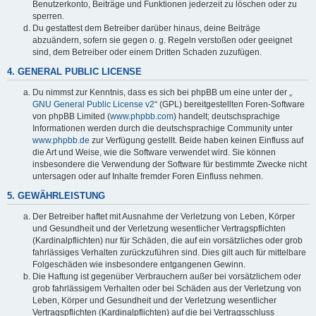
Benutzerkonto, Beiträge und Funktionen jederzeit zu löschen oder zu
sperren.
Du gestattest dem Betreiber darüber hinaus, deine Beiträge
abzuändern, sofern sie gegen o. g. Regeln verstoßen oder geeignet
sind, dem Betreiber oder einem Dritten Schaden zuzufügen.
4. GENERAL PUBLIC LICENSE
Du nimmst zur Kenntnis, dass es sich bei phpBB um eine unter der „
GNU General Public License v2
“ (GPL) bereitgestellten Foren-Software
von phpBB Limited (
www.phpbb.com
) handelt; deutschsprachige
Informationen werden durch die deutschsprachige Community unter
www.phpbb.de
zur Verfügung gestellt. Beide haben keinen Einfluss auf
die Art und Weise, wie die Software verwendet wird. Sie können
insbesondere die Verwendung der Software für bestimmte Zwecke nicht
untersagen oder auf Inhalte fremder Foren Einfluss nehmen.
5. GEWÄHRLEISTUNG
Der Betreiber haftet mit Ausnahme der Verletzung von Leben, Körper
und Gesundheit und der Verletzung wesentlicher Vertragspflichten
(Kardinalpflichten) nur für Schäden, die auf ein vorsätzliches oder grob
fahrlässiges Verhalten zurückzuführen sind. Dies gilt auch für mittelbare
Folgeschäden wie insbesondere entgangenen Gewinn.
Die Haftung ist gegenüber Verbrauchern außer bei vorsätzlichem oder
grob fahrlässigem Verhalten oder bei Schäden aus der Verletzung von
Leben, Körper und Gesundheit und der Verletzung wesentlicher
Vertragspflichten (Kardinalpflichten) auf die bei Vertragsschluss