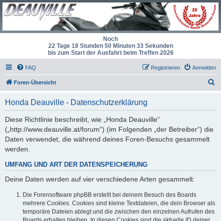
Noch
22 Tage 18 Stunden 50 Minuten 32 Sekunden
bis zum Start der Ausfahrt beim Treffen 2026
FAQ
Registrieren
Anmelden
S
Foren-Übersicht
u
Honda Deauville - Datenschutzerklärung
c
h
Diese Richtlinie beschreibt, wie „Honda Deauville“
(„http://www.deauville.at/forum“) (im Folgenden „der Betreiber“) die
e
Daten verwendet, die während deines Foren-Besuchs gesammelt
werden.
UMFANG UND ART DER DATENSPEICHERUNG
Deine Daten werden auf vier verschiedene Arten gesammelt:
Die Forensoftware phpBB erstellt bei deinem Besuch des Boards
mehrere Cookies. Cookies sind kleine Textdateien, die dein Browser als
temporäre Dateien ablegt und die zwischen den einzelnen Aufrufen des
Boards erhalten bleiben. In diesen Cookies sind die aktuelle ID deiner