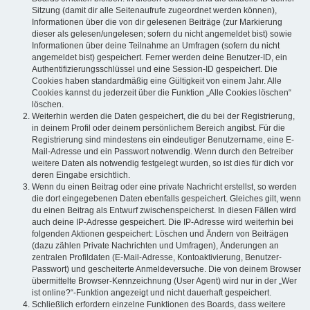
Sitzung (damit dir alle Seitenaufrufe zugeordnet werden können),
Informationen über die von dir gelesenen Beiträge (zur Markierung
dieser als gelesen/ungelesen; sofern du nicht angemeldet bist) sowie
Informationen über deine Teilnahme an Umfragen (sofern du nicht
angemeldet bist) gespeichert. Ferner werden deine Benutzer-ID, ein
Authentifizierungsschlüssel und eine Session-ID gespeichert. Die
Cookies haben standardmäßig eine Gültigkeit von einem Jahr. Alle
Cookies kannst du jederzeit über die Funktion „Alle Cookies löschen“
löschen.
Weiterhin werden die Daten gespeichert, die du bei der Registrierung,
in deinem Profil oder deinem persönlichem Bereich angibst. Für die
Registrierung sind mindestens ein eindeutiger Benutzername, eine E-
Mail-Adresse und ein Passwort notwendig. Wenn durch den Betreiber
weitere Daten als notwendig festgelegt wurden, so ist dies für dich vor
deren Eingabe ersichtlich.
Wenn du einen Beitrag oder eine private Nachricht erstellst, so werden
die dort eingegebenen Daten ebenfalls gespeichert. Gleiches gilt, wenn
du einen Beitrag als Entwurf zwischenspeicherst. In diesen Fällen wird
auch deine IP-Adresse gespeichert. Die IP-Adresse wird weiterhin bei
folgenden Aktionen gespeichert: Löschen und Ändern von Beiträgen
(dazu zählen Private Nachrichten und Umfragen), Änderungen an
zentralen Profildaten (E-Mail-Adresse, Kontoaktivierung, Benutzer-
Passwort) und gescheiterte Anmeldeversuche. Die von deinem Browser
übermittelte Browser-Kennzeichnung (User Agent) wird nur in der „Wer
ist online?“-Funktion angezeigt und nicht dauerhaft gespeichert.
Schließlich erfordern einzelne Funktionen des Boards, dass weitere