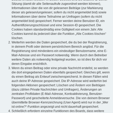
Sitzung (damit dir alle Seitenaufrufe zugeordnet werden können),
Informationen über die von dir gelesenen Beiträge (zur Markierung
dieser als gelesen/ungelesen; sofern du nicht angemeldet bist) sowie
Informationen über deine Teilnahme an Umfragen (sofern du nicht
angemeldet bist) gespeichert. Ferner werden deine Benutzer-ID, ein
Authentifizierungsschlüssel und eine Session-ID gespeichert. Die
Cookies haben standardmäßig eine Gültigkeit von einem Jahr. Alle
Cookies kannst du jederzeit über die Funktion „Alle Cookies löschen“
löschen.
Weiterhin werden die Daten gespeichert, die du bei der Registrierung,
in deinem Profil oder deinem persönlichem Bereich angibst. Für die
Registrierung sind mindestens ein eindeutiger Benutzername, eine E-
Mail-Adresse und ein Passwort notwendig. Wenn durch den Betreiber
weitere Daten als notwendig festgelegt wurden, so ist dies für dich vor
deren Eingabe ersichtlich.
Wenn du einen Beitrag oder eine private Nachricht erstellst, so werden
die dort eingegebenen Daten ebenfalls gespeichert. Gleiches gilt, wenn
du einen Beitrag als Entwurf zwischenspeicherst. In diesen Fällen wird
auch deine IP-Adresse gespeichert. Die IP-Adresse wird weiterhin bei
folgenden Aktionen gespeichert: Löschen und Ändern von Beiträgen
(dazu zählen Private Nachrichten und Umfragen), Änderungen an
zentralen Profildaten (E-Mail-Adresse, Kontoaktivierung, Benutzer-
Passwort) und gescheiterte Anmeldeversuche. Die von deinem Browser
übermittelte Browser-Kennzeichnung (User Agent) wird nur in der „Wer
ist online?“-Funktion angezeigt und nicht dauerhaft gespeichert.
Schließlich erfordern einzelne Funktionen des Boards, dass weitere