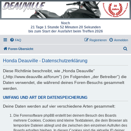
Noch
21 Tage 1 Stunde 52 Minuten 19 Sekunden
bis zum Start der Ausfahrt beim Treffen 2026
FAQ
Registrieren
Anmelden
S
Foren-Übersicht
u
Honda Deauville - Datenschutzerklärung
c
h
Diese Richtlinie beschreibt, wie „Honda Deauville“
(„http://www.deauville.at/forum“) (im Folgenden „der Betreiber“) die
e
Daten verwendet, die während deines Foren-Besuchs gesammelt
werden.
UMFANG UND ART DER DATENSPEICHERUNG
Deine Daten werden auf vier verschiedene Arten gesammelt:
Die Forensoftware phpBB erstellt bei deinem Besuch des Boards
mehrere Cookies. Cookies sind kleine Textdateien, die dein Browser als
temporäre Dateien ablegt und die zwischen den einzelnen Aufrufen des
Boards erhalten bleiben. In diesen Cookies sind die aktuelle ID deiner