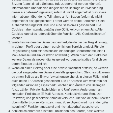
Sitzung (damit dir alle Seitenaufrufe zugeordnet werden können),
Informationen über die von dir gelesenen Beiträge (zur Markierung
dieser als gelesen/ungelesen; sofern du nicht angemeldet bist) sowie
Informationen über deine Teilnahme an Umfragen (sofern du nicht
angemeldet bist) gespeichert. Ferner werden deine Benutzer-ID, ein
Authentifizierungsschlüssel und eine Session-ID gespeichert. Die
Cookies haben standardmäßig eine Gültigkeit von einem Jahr. Alle
Cookies kannst du jederzeit über die Funktion „Alle Cookies löschen“
löschen.
Weiterhin werden die Daten gespeichert, die du bei der Registrierung,
in deinem Profil oder deinem persönlichem Bereich angibst. Für die
Registrierung sind mindestens ein eindeutiger Benutzername, eine E-
Mail-Adresse und ein Passwort notwendig. Wenn durch den Betreiber
weitere Daten als notwendig festgelegt wurden, so ist dies für dich vor
deren Eingabe ersichtlich.
Wenn du einen Beitrag oder eine private Nachricht erstellst, so werden
die dort eingegebenen Daten ebenfalls gespeichert. Gleiches gilt, wenn
du einen Beitrag als Entwurf zwischenspeicherst. In diesen Fällen wird
auch deine IP-Adresse gespeichert. Die IP-Adresse wird weiterhin bei
folgenden Aktionen gespeichert: Löschen und Ändern von Beiträgen
(dazu zählen Private Nachrichten und Umfragen), Änderungen an
zentralen Profildaten (E-Mail-Adresse, Kontoaktivierung, Benutzer-
Passwort) und gescheiterte Anmeldeversuche. Die von deinem Browser
übermittelte Browser-Kennzeichnung (User Agent) wird nur in der „Wer
ist online?“-Funktion angezeigt und nicht dauerhaft gespeichert.
Schließlich erfordern einzelne Funktionen des Boards, dass weitere