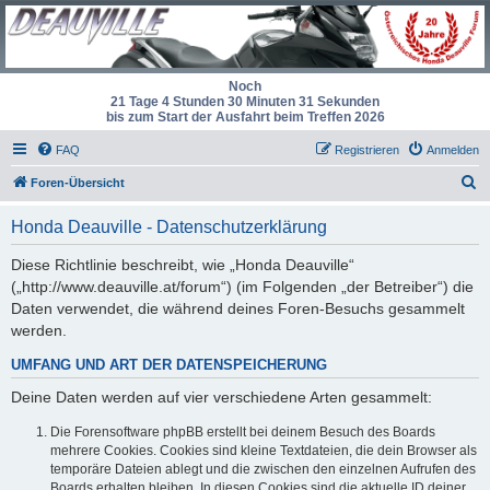
Noch
21 Tage 4 Stunden 30 Minuten 30 Sekunden
bis zum Start der Ausfahrt beim Treffen 2026
FAQ
Registrieren
Anmelden
S
Foren-Übersicht
u
Honda Deauville - Datenschutzerklärung
c
h
Diese Richtlinie beschreibt, wie „Honda Deauville“
(„http://www.deauville.at/forum“) (im Folgenden „der Betreiber“) die
e
Daten verwendet, die während deines Foren-Besuchs gesammelt
werden.
UMFANG UND ART DER DATENSPEICHERUNG
Deine Daten werden auf vier verschiedene Arten gesammelt:
Die Forensoftware phpBB erstellt bei deinem Besuch des Boards
mehrere Cookies. Cookies sind kleine Textdateien, die dein Browser als
temporäre Dateien ablegt und die zwischen den einzelnen Aufrufen des
Boards erhalten bleiben. In diesen Cookies sind die aktuelle ID deiner