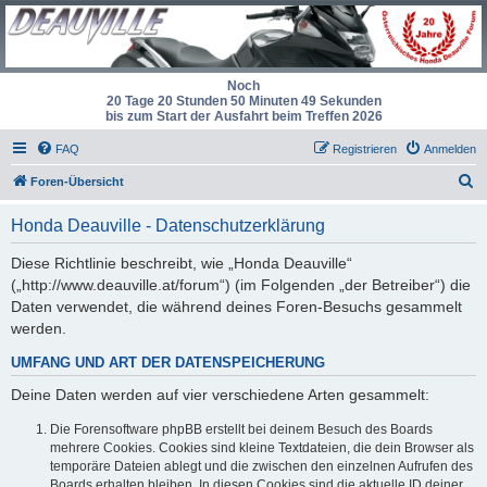
Noch
20 Tage 20 Stunden 50 Minuten 49 Sekunden
bis zum Start der Ausfahrt beim Treffen 2026
FAQ
Registrieren
Anmelden
S
Foren-Übersicht
u
Honda Deauville - Datenschutzerklärung
c
h
Diese Richtlinie beschreibt, wie „Honda Deauville“
(„http://www.deauville.at/forum“) (im Folgenden „der Betreiber“) die
e
Daten verwendet, die während deines Foren-Besuchs gesammelt
werden.
UMFANG UND ART DER DATENSPEICHERUNG
Deine Daten werden auf vier verschiedene Arten gesammelt:
Die Forensoftware phpBB erstellt bei deinem Besuch des Boards
mehrere Cookies. Cookies sind kleine Textdateien, die dein Browser als
temporäre Dateien ablegt und die zwischen den einzelnen Aufrufen des
Boards erhalten bleiben. In diesen Cookies sind die aktuelle ID deiner