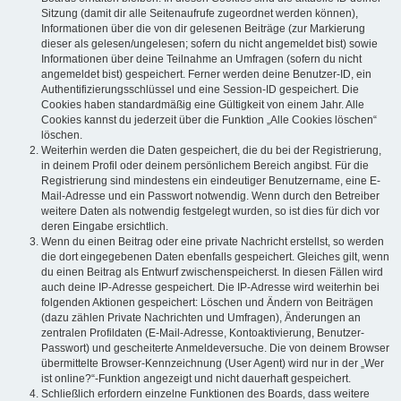
Sitzung (damit dir alle Seitenaufrufe zugeordnet werden können),
Informationen über die von dir gelesenen Beiträge (zur Markierung
dieser als gelesen/ungelesen; sofern du nicht angemeldet bist) sowie
Informationen über deine Teilnahme an Umfragen (sofern du nicht
angemeldet bist) gespeichert. Ferner werden deine Benutzer-ID, ein
Authentifizierungsschlüssel und eine Session-ID gespeichert. Die
Cookies haben standardmäßig eine Gültigkeit von einem Jahr. Alle
Cookies kannst du jederzeit über die Funktion „Alle Cookies löschen“
löschen.
Weiterhin werden die Daten gespeichert, die du bei der Registrierung,
in deinem Profil oder deinem persönlichem Bereich angibst. Für die
Registrierung sind mindestens ein eindeutiger Benutzername, eine E-
Mail-Adresse und ein Passwort notwendig. Wenn durch den Betreiber
weitere Daten als notwendig festgelegt wurden, so ist dies für dich vor
deren Eingabe ersichtlich.
Wenn du einen Beitrag oder eine private Nachricht erstellst, so werden
die dort eingegebenen Daten ebenfalls gespeichert. Gleiches gilt, wenn
du einen Beitrag als Entwurf zwischenspeicherst. In diesen Fällen wird
auch deine IP-Adresse gespeichert. Die IP-Adresse wird weiterhin bei
folgenden Aktionen gespeichert: Löschen und Ändern von Beiträgen
(dazu zählen Private Nachrichten und Umfragen), Änderungen an
zentralen Profildaten (E-Mail-Adresse, Kontoaktivierung, Benutzer-
Passwort) und gescheiterte Anmeldeversuche. Die von deinem Browser
übermittelte Browser-Kennzeichnung (User Agent) wird nur in der „Wer
ist online?“-Funktion angezeigt und nicht dauerhaft gespeichert.
Schließlich erfordern einzelne Funktionen des Boards, dass weitere