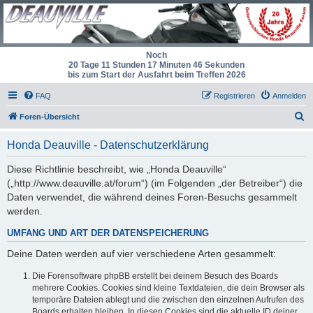
Noch
20 Tage 11 Stunden 17 Minuten 46 Sekunden
bis zum Start der Ausfahrt beim Treffen 2026
FAQ
Registrieren
Anmelden
S
Foren-Übersicht
u
Honda Deauville - Datenschutzerklärung
c
h
Diese Richtlinie beschreibt, wie „Honda Deauville“
(„http://www.deauville.at/forum“) (im Folgenden „der Betreiber“) die
e
Daten verwendet, die während deines Foren-Besuchs gesammelt
werden.
UMFANG UND ART DER DATENSPEICHERUNG
Deine Daten werden auf vier verschiedene Arten gesammelt:
Die Forensoftware phpBB erstellt bei deinem Besuch des Boards
mehrere Cookies. Cookies sind kleine Textdateien, die dein Browser als
temporäre Dateien ablegt und die zwischen den einzelnen Aufrufen des
Boards erhalten bleiben. In diesen Cookies sind die aktuelle ID deiner