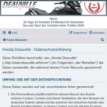
Noch
22 Tage 10 Stunden 34 Minuten 53 Sekunden
bis zum Start der Ausfahrt beim Treffen 2026
FAQ
Registrieren
Anmelden
S
Foren-Übersicht
u
Honda Deauville - Datenschutzerklärung
c
h
Diese Richtlinie beschreibt, wie „Honda Deauville“
(„http://www.deauville.at/forum“) (im Folgenden „der Betreiber“) die
e
Daten verwendet, die während deines Foren-Besuchs gesammelt
werden.
UMFANG UND ART DER DATENSPEICHERUNG
Deine Daten werden auf vier verschiedene Arten gesammelt:
Die Forensoftware phpBB erstellt bei deinem Besuch des Boards
mehrere Cookies. Cookies sind kleine Textdateien, die dein Browser als
temporäre Dateien ablegt und die zwischen den einzelnen Aufrufen des
Boards erhalten bleiben. In diesen Cookies sind die aktuelle ID deiner