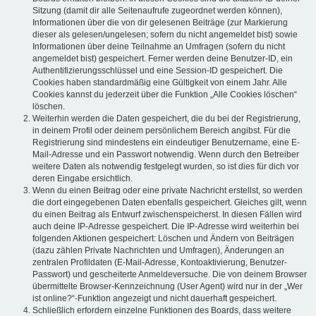
Sitzung (damit dir alle Seitenaufrufe zugeordnet werden können),
Informationen über die von dir gelesenen Beiträge (zur Markierung
dieser als gelesen/ungelesen; sofern du nicht angemeldet bist) sowie
Informationen über deine Teilnahme an Umfragen (sofern du nicht
angemeldet bist) gespeichert. Ferner werden deine Benutzer-ID, ein
Authentifizierungsschlüssel und eine Session-ID gespeichert. Die
Cookies haben standardmäßig eine Gültigkeit von einem Jahr. Alle
Cookies kannst du jederzeit über die Funktion „Alle Cookies löschen“
löschen.
Weiterhin werden die Daten gespeichert, die du bei der Registrierung,
in deinem Profil oder deinem persönlichem Bereich angibst. Für die
Registrierung sind mindestens ein eindeutiger Benutzername, eine E-
Mail-Adresse und ein Passwort notwendig. Wenn durch den Betreiber
weitere Daten als notwendig festgelegt wurden, so ist dies für dich vor
deren Eingabe ersichtlich.
Wenn du einen Beitrag oder eine private Nachricht erstellst, so werden
die dort eingegebenen Daten ebenfalls gespeichert. Gleiches gilt, wenn
du einen Beitrag als Entwurf zwischenspeicherst. In diesen Fällen wird
auch deine IP-Adresse gespeichert. Die IP-Adresse wird weiterhin bei
folgenden Aktionen gespeichert: Löschen und Ändern von Beiträgen
(dazu zählen Private Nachrichten und Umfragen), Änderungen an
zentralen Profildaten (E-Mail-Adresse, Kontoaktivierung, Benutzer-
Passwort) und gescheiterte Anmeldeversuche. Die von deinem Browser
übermittelte Browser-Kennzeichnung (User Agent) wird nur in der „Wer
ist online?“-Funktion angezeigt und nicht dauerhaft gespeichert.
Schließlich erfordern einzelne Funktionen des Boards, dass weitere