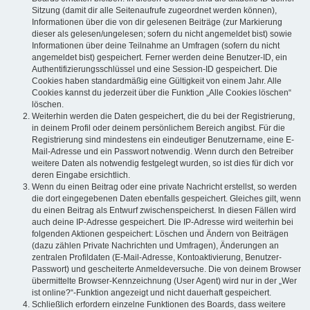
Sitzung (damit dir alle Seitenaufrufe zugeordnet werden können),
Informationen über die von dir gelesenen Beiträge (zur Markierung
dieser als gelesen/ungelesen; sofern du nicht angemeldet bist) sowie
Informationen über deine Teilnahme an Umfragen (sofern du nicht
angemeldet bist) gespeichert. Ferner werden deine Benutzer-ID, ein
Authentifizierungsschlüssel und eine Session-ID gespeichert. Die
Cookies haben standardmäßig eine Gültigkeit von einem Jahr. Alle
Cookies kannst du jederzeit über die Funktion „Alle Cookies löschen“
löschen.
Weiterhin werden die Daten gespeichert, die du bei der Registrierung,
in deinem Profil oder deinem persönlichem Bereich angibst. Für die
Registrierung sind mindestens ein eindeutiger Benutzername, eine E-
Mail-Adresse und ein Passwort notwendig. Wenn durch den Betreiber
weitere Daten als notwendig festgelegt wurden, so ist dies für dich vor
deren Eingabe ersichtlich.
Wenn du einen Beitrag oder eine private Nachricht erstellst, so werden
die dort eingegebenen Daten ebenfalls gespeichert. Gleiches gilt, wenn
du einen Beitrag als Entwurf zwischenspeicherst. In diesen Fällen wird
auch deine IP-Adresse gespeichert. Die IP-Adresse wird weiterhin bei
folgenden Aktionen gespeichert: Löschen und Ändern von Beiträgen
(dazu zählen Private Nachrichten und Umfragen), Änderungen an
zentralen Profildaten (E-Mail-Adresse, Kontoaktivierung, Benutzer-
Passwort) und gescheiterte Anmeldeversuche. Die von deinem Browser
übermittelte Browser-Kennzeichnung (User Agent) wird nur in der „Wer
ist online?“-Funktion angezeigt und nicht dauerhaft gespeichert.
Schließlich erfordern einzelne Funktionen des Boards, dass weitere