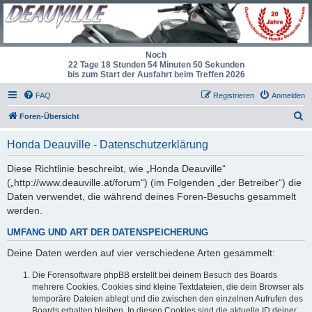
Noch
22 Tage 18 Stunden 54 Minuten 49 Sekunden
bis zum Start der Ausfahrt beim Treffen 2026
FAQ
Registrieren
Anmelden
S
Foren-Übersicht
u
Honda Deauville - Datenschutzerklärung
c
h
Diese Richtlinie beschreibt, wie „Honda Deauville“
(„http://www.deauville.at/forum“) (im Folgenden „der Betreiber“) die
e
Daten verwendet, die während deines Foren-Besuchs gesammelt
werden.
UMFANG UND ART DER DATENSPEICHERUNG
Deine Daten werden auf vier verschiedene Arten gesammelt:
Die Forensoftware phpBB erstellt bei deinem Besuch des Boards
mehrere Cookies. Cookies sind kleine Textdateien, die dein Browser als
temporäre Dateien ablegt und die zwischen den einzelnen Aufrufen des
Boards erhalten bleiben. In diesen Cookies sind die aktuelle ID deiner