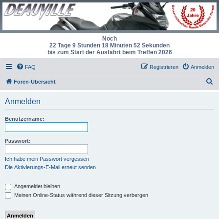
Noch
22 Tage 9 Stunden 18 Minuten 52 Sekunden
bis zum Start der Ausfahrt beim Treffen 2026
FAQ
Registrieren
Anmelden
S
Foren-Übersicht
u
Anmelden
c
h
Benutzername:
e
Passwort:
Ich habe mein Passwort vergessen
Die Aktivierungs-E-Mail erneut senden
Angemeldet bleiben
Meinen Online-Status während dieser Sitzung verbergen