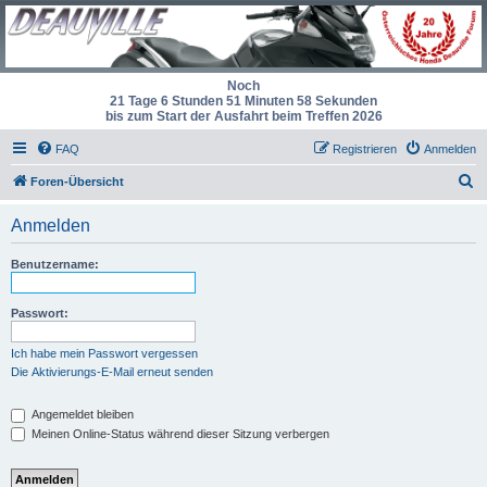
Noch
21 Tage 6 Stunden 51 Minuten 58 Sekunden
bis zum Start der Ausfahrt beim Treffen 2026
FAQ
Registrieren
Anmelden
S
Foren-Übersicht
u
Anmelden
c
h
Benutzername:
e
Passwort:
Ich habe mein Passwort vergessen
Die Aktivierungs-E-Mail erneut senden
Angemeldet bleiben
Meinen Online-Status während dieser Sitzung verbergen