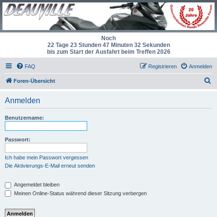
Noch
22 Tage 23 Stunden 47 Minuten 32 Sekunden
bis zum Start der Ausfahrt beim Treffen 2026
FAQ
Registrieren
Anmelden
S
Foren-Übersicht
u
Anmelden
c
h
Benutzername:
e
Passwort:
Ich habe mein Passwort vergessen
Die Aktivierungs-E-Mail erneut senden
Angemeldet bleiben
Meinen Online-Status während dieser Sitzung verbergen