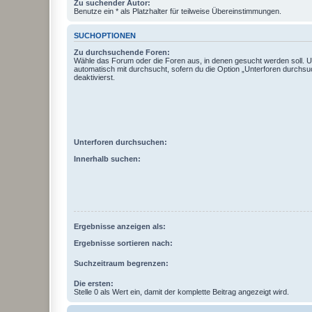
Zu suchender Autor:
Benutze ein * als Platzhalter für teilweise Übereinstimmungen.
SUCHOPTIONEN
Zu durchsuchende Foren:
Wähle das Forum oder die Foren aus, in denen gesucht werden soll. 
automatisch mit durchsucht, sofern du die Option „Unterforen durchsu
deaktivierst.
Unterforen durchsuchen:
Innerhalb suchen:
Ergebnisse anzeigen als:
Ergebnisse sortieren nach:
Suchzeitraum begrenzen:
Die ersten:
Stelle 0 als Wert ein, damit der komplette Beitrag angezeigt wird.