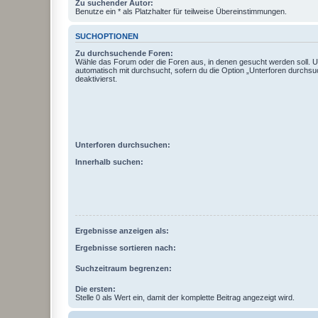
Zu suchender Autor:
Benutze ein * als Platzhalter für teilweise Übereinstimmungen.
SUCHOPTIONEN
Zu durchsuchende Foren:
Wähle das Forum oder die Foren aus, in denen gesucht werden soll. 
automatisch mit durchsucht, sofern du die Option „Unterforen durchsu
deaktivierst.
Unterforen durchsuchen:
Innerhalb suchen:
Ergebnisse anzeigen als:
Ergebnisse sortieren nach:
Suchzeitraum begrenzen:
Die ersten:
Stelle 0 als Wert ein, damit der komplette Beitrag angezeigt wird.