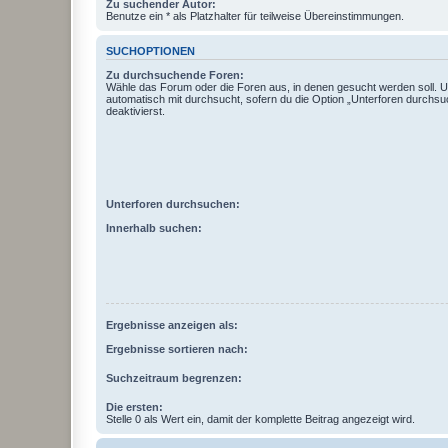
Zu suchender Autor:
Benutze ein * als Platzhalter für teilweise Übereinstimmungen.
SUCHOPTIONEN
Zu durchsuchende Foren:
Wähle das Forum oder die Foren aus, in denen gesucht werden soll. 
automatisch mit durchsucht, sofern du die Option „Unterforen durchsu
deaktivierst.
Unterforen durchsuchen:
Innerhalb suchen:
Ergebnisse anzeigen als:
Ergebnisse sortieren nach:
Suchzeitraum begrenzen:
Die ersten:
Stelle 0 als Wert ein, damit der komplette Beitrag angezeigt wird.