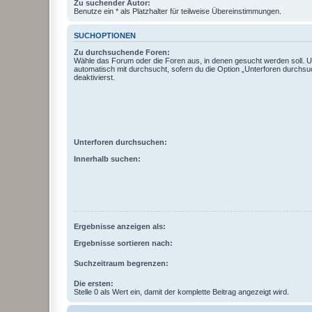
Zu suchender Autor:
Benutze ein * als Platzhalter für teilweise Übereinstimmungen.
SUCHOPTIONEN
Zu durchsuchende Foren:
Wähle das Forum oder die Foren aus, in denen gesucht werden soll. 
automatisch mit durchsucht, sofern du die Option „Unterforen durchsu
deaktivierst.
Unterforen durchsuchen:
Innerhalb suchen:
Ergebnisse anzeigen als:
Ergebnisse sortieren nach:
Suchzeitraum begrenzen:
Die ersten:
Stelle 0 als Wert ein, damit der komplette Beitrag angezeigt wird.