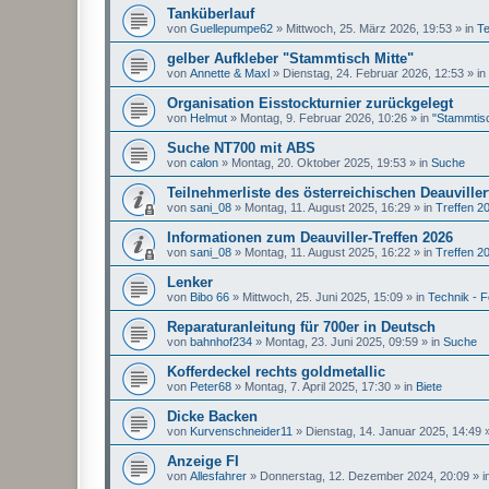
Tanküberlauf
von
Guellepumpe62
»
Mittwoch, 25. März 2026, 19:53
» in
Te
gelber Aufkleber "Stammtisch Mitte"
von
Annette & Maxl
»
Dienstag, 24. Februar 2026, 12:53
» in
Organisation Eisstockturnier zurückgelegt
von
Helmut
»
Montag, 9. Februar 2026, 10:26
» in
"Stammtisc
Suche NT700 mit ABS
von
calon
»
Montag, 20. Oktober 2025, 19:53
» in
Suche
Teilnehmerliste des österreichischen Deauviller
von
sani_08
»
Montag, 11. August 2025, 16:29
» in
Treffen 2
Informationen zum Deauviller-Treffen 2026
von
sani_08
»
Montag, 11. August 2025, 16:22
» in
Treffen 2
Lenker
von
Bibo 66
»
Mittwoch, 25. Juni 2025, 15:09
» in
Technik - 
Reparaturanleitung für 700er in Deutsch
von
bahnhof234
»
Montag, 23. Juni 2025, 09:59
» in
Suche
Kofferdeckel rechts goldmetallic
von
Peter68
»
Montag, 7. April 2025, 17:30
» in
Biete
Dicke Backen
von
Kurvenschneider11
»
Dienstag, 14. Januar 2025, 14:49
»
Anzeige FI
von
Allesfahrer
»
Donnerstag, 12. Dezember 2024, 20:09
» i