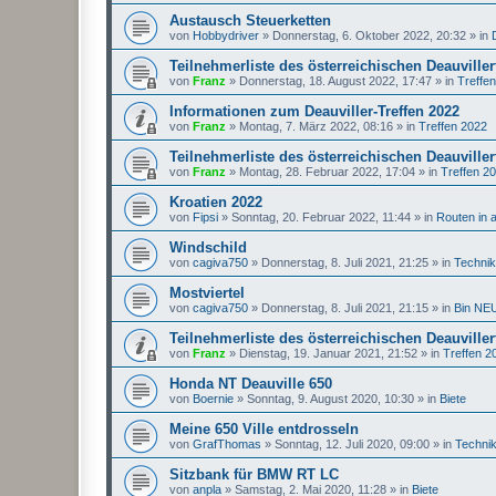
Austausch Steuerketten
von
Hobbydriver
»
Donnerstag, 6. Oktober 2022, 20:32
» in
Teilnehmerliste des österreichischen Deauviller
von
Franz
»
Donnerstag, 18. August 2022, 17:47
» in
Treffe
Informationen zum Deauviller-Treffen 2022
von
Franz
»
Montag, 7. März 2022, 08:16
» in
Treffen 2022
Teilnehmerliste des österreichischen Deauviller
von
Franz
»
Montag, 28. Februar 2022, 17:04
» in
Treffen 2
Kroatien 2022
von
Fipsi
»
Sonntag, 20. Februar 2022, 11:44
» in
Routen in 
Windschild
von
cagiva750
»
Donnerstag, 8. Juli 2021, 21:25
» in
Techni
Mostviertel
von
cagiva750
»
Donnerstag, 8. Juli 2021, 21:15
» in
Bin NEU
Teilnehmerliste des österreichischen Deauviller
von
Franz
»
Dienstag, 19. Januar 2021, 21:52
» in
Treffen 2
Honda NT Deauville 650
von
Boernie
»
Sonntag, 9. August 2020, 10:30
» in
Biete
Meine 650 Ville entdrosseln
von
GrafThomas
»
Sonntag, 12. Juli 2020, 09:00
» in
Techni
Sitzbank für BMW RT LC
von
anpla
»
Samstag, 2. Mai 2020, 11:28
» in
Biete