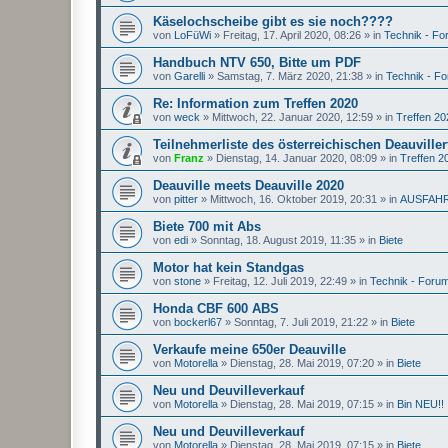
Käselochscheibe gibt es sie noch????
von
LoFüWi
»
Freitag, 17. April 2020, 08:26
» in
Technik - F
Handbuch NTV 650, Bitte um PDF
von
Garelli
»
Samstag, 7. März 2020, 21:38
» in
Technik - F
Re: Information zum Treffen 2020
von
weck
»
Mittwoch, 22. Januar 2020, 12:59
» in
Treffen 20
Teilnehmerliste des österreichischen Deauviller
von
Franz
»
Dienstag, 14. Januar 2020, 08:09
» in
Treffen 2
Deauville meets Deauville 2020
von
pitter
»
Mittwoch, 16. Oktober 2019, 20:31
» in
AUSFAH
Biete 700 mit Abs
von
edi
»
Sonntag, 18. August 2019, 11:35
» in
Biete
Motor hat kein Standgas
von
stone
»
Freitag, 12. Juli 2019, 22:49
» in
Technik - Foru
Honda CBF 600 ABS
von
bockerl67
»
Sonntag, 7. Juli 2019, 21:22
» in
Biete
Verkaufe meine 650er Deauville
von
Motorella
»
Dienstag, 28. Mai 2019, 07:20
» in
Biete
Neu und Deuvilleverkauf
von
Motorella
»
Dienstag, 28. Mai 2019, 07:15
» in
Bin NEU!!
Neu und Deuvilleverkauf
von
Motorella
»
Dienstag, 28. Mai 2019, 07:15
» in
Biete