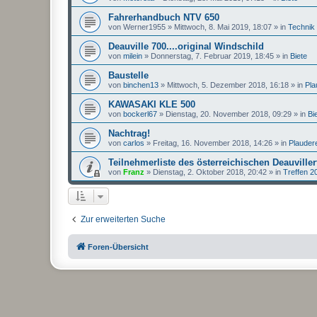
Fahrerhandbuch NTV 650
von
Werner1955
»
Mittwoch, 8. Mai 2019, 18:07
» in
Technik
Deauville 700....original Windschild
von
milein
»
Donnerstag, 7. Februar 2019, 18:45
» in
Biete
Baustelle
von
binchen13
»
Mittwoch, 5. Dezember 2018, 16:18
» in
Pla
KAWASAKI KLE 500
von
bockerl67
»
Dienstag, 20. November 2018, 09:29
» in
Bi
Nachtrag!
von
carlos
»
Freitag, 16. November 2018, 14:26
» in
Plauder
Teilnehmerliste des österreichischen Deauviller
von
Franz
»
Dienstag, 2. Oktober 2018, 20:42
» in
Treffen 2
Zur erweiterten Suche
Foren-Übersicht