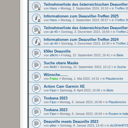
Teilnehmerliste des österreichischen Deauviller
von
Hans
»
Montag, 2. September 2024, 10:10
» in
Treffen 
Informationen zum Deauviller-Treffen 2025
von
Hans
»
Montag, 2. September 2024, 09:57
» in
Treffen 
Teilnehmerliste des österreichischen Deauviller
von
ub-40
»
Sonntag, 3. Dezember 2023, 16:59
» in
Treffen 
Informationen zum Deauviller-Treffen 2024
von
ub-40
»
Sonntag, 3. Dezember 2023, 16:39
» in
Treffen 
650er Deauville
von
aflicht
»
Freitag, 15. September 2023, 16:41
» in
Biete
Suche obere Maske
von
MoKl
»
Sonntag, 10. September 2023, 16:12
» in
Suche
Wünsche.......
von
Franz
»
Montag, 1. Mai 2023, 14:31
» in
Plauderecke
Action Cam Garmin XE
von
Fipsi
»
Samstag, 8. April 2023, 10:06
» in
Biete
Toskana 2023
von
Fipsi
»
Montag, 9. Januar 2023, 16:06
» in
Plauderecke
Toskana 2023
von
Fipsi
»
Montag, 9. Januar 2023, 16:04
» in
Routen in Itali
Deauville meets Deauville 2023
von
pitter
»
Sonntag, 8. Januar 2023, 13:43
» in
AUSFAHRT