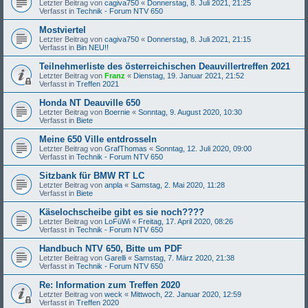
Letzter Beitrag von
cagiva750
«
Donnerstag, 8. Juli 2021, 21:25
Verfasst in
Technik - Forum NTV 650
Mostviertel
Letzter Beitrag von
cagiva750
«
Donnerstag, 8. Juli 2021, 21:15
Verfasst in
Bin NEU!!
Teilnehmerliste des österreichischen Deauvillertreffen 2021
Letzter Beitrag von
Franz
«
Dienstag, 19. Januar 2021, 21:52
Verfasst in
Treffen 2021
Honda NT Deauville 650
Letzter Beitrag von
Boernie
«
Sonntag, 9. August 2020, 10:30
Verfasst in
Biete
Meine 650 Ville entdrosseln
Letzter Beitrag von
GrafThomas
«
Sonntag, 12. Juli 2020, 09:00
Verfasst in
Technik - Forum NTV 650
Sitzbank für BMW RT LC
Letzter Beitrag von
anpla
«
Samstag, 2. Mai 2020, 11:28
Verfasst in
Biete
Käselochscheibe gibt es sie noch????
Letzter Beitrag von
LoFüWi
«
Freitag, 17. April 2020, 08:26
Verfasst in
Technik - Forum NTV 650
Handbuch NTV 650, Bitte um PDF
Letzter Beitrag von
Garelli
«
Samstag, 7. März 2020, 21:38
Verfasst in
Technik - Forum NTV 650
Re: Information zum Treffen 2020
Letzter Beitrag von
weck
«
Mittwoch, 22. Januar 2020, 12:59
Verfasst in
Treffen 2020