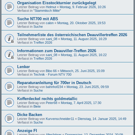
Organisation Eisstockturnier zurückgelegt
Letzter Beitrag von
Helmut
«
Montag, 9. Februar 2026, 10:26
Verfasst in
"Stammtisch Mitte"
Suche NT700 mit ABS
Letzter Beitrag von
calon
«
Montag, 20. Oktober 2025, 19:53
Verfasst in
Suche
Teilnehmerliste des österreichischen Deauvillertreffen 2026
Letzter Beitrag von
sani_08
«
Montag, 11. August 2025, 16:29
Verfasst in
Treffen 2026
Informationen zum Deauviller-Treffen 2026
Letzter Beitrag von
sani_08
«
Montag, 11. August 2025, 16:22
Verfasst in
Treffen 2026
Lenker
Letzter Beitrag von
Bibo 66
«
Mittwoch, 25. Juni 2025, 15:09
Verfasst in
Technik - Forum NTV 700
Reparaturanleitung für 700er in Deutsch
Letzter Beitrag von
bahnhof234
«
Montag, 23. Juni 2025, 09:59
Verfasst in
Suche
Kofferdeckel rechts goldmetallic
Letzter Beitrag von
Peter68
«
Montag, 7. April 2025, 17:30
Verfasst in
Biete
Dicke Backen
Letzter Beitrag von
Kurvenschneider11
«
Dienstag, 14. Januar 2025, 14:49
Verfasst in
Suche
Anzeige FI
Letzter Beitrag von
Allesfahrer
«
Donnerstag, 12. Dezember 2024, 20:09