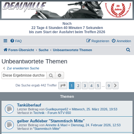
Noch
22 Tage 4 Stunden 40 Minuten 6 Sekunden
bis zum Start der Ausfahrt beim Treffen 2026
FAQ
Registrieren
Anmelden
S
Foren-Übersicht
Suche
Unbeantwortete Themen
u
Unbeantwortete Themen
c
Zur erweiterten Suche
h
Suche
Erweiterte Suche
e
Seite
1
von
9
1
2
3
4
5
9
Nächst
Die Suche ergab 442 Treffer
…
Themen
Tanküberlauf
Letzter Beitrag von
Guellepumpe62
«
Mittwoch, 25. März 2026, 19:53
Verfasst in
Technik - Forum NTV 650
gelber Aufkleber "Stammtisch Mitte"
Letzter Beitrag von
Annette & Maxl
«
Dienstag, 24. Februar 2026, 12:53
Verfasst in
"Stammtisch Mitte"