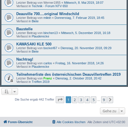
Letzter Beitrag von
Werner1955
«
Mittwoch, 8. Mai 2019, 18:07
Verfasst in
Technik - Forum NTV 650
Deauville 700....original Windschild
Letzter Beitrag von
milein
«
Donnerstag, 7. Februar 2019, 18:45
Verfasst in
Biete
Baustelle
Letzter Beitrag von
binchen13
«
Mittwoch, 5. Dezember 2018, 16:18
Verfasst in
Plauderecke
KAWASAKI KLE 500
Letzter Beitrag von
bockerl67
«
Dienstag, 20. November 2018, 09:29
Verfasst in
Biete
Nachtrag!
Letzter Beitrag von
carlos
«
Freitag, 16. November 2018, 14:26
Verfasst in
Plauderecke
Teilnehmerliste des österreichischen Deauvillertreffen 2019
Letzter Beitrag von
Franz
«
Dienstag, 2. Oktober 2018, 20:42
Verfasst in
Treffen 2019
Seite
1
von
9
1
2
3
4
5
9
Nächst
Die Suche ergab 442 Treffer
…
Gehe zu
Foren-Übersicht
Alle Cookies löschen
Alle Zeiten sind
UTC+02:00