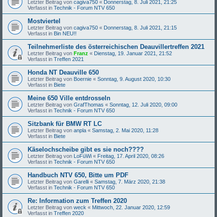
Letzter Beitrag von
cagiva750
«
Donnerstag, 8. Juli 2021, 21:25
Verfasst in
Technik - Forum NTV 650
Mostviertel
Letzter Beitrag von
cagiva750
«
Donnerstag, 8. Juli 2021, 21:15
Verfasst in
Bin NEU!!
Teilnehmerliste des österreichischen Deauvillertreffen 2021
Letzter Beitrag von
Franz
«
Dienstag, 19. Januar 2021, 21:52
Verfasst in
Treffen 2021
Honda NT Deauville 650
Letzter Beitrag von
Boernie
«
Sonntag, 9. August 2020, 10:30
Verfasst in
Biete
Meine 650 Ville entdrosseln
Letzter Beitrag von
GrafThomas
«
Sonntag, 12. Juli 2020, 09:00
Verfasst in
Technik - Forum NTV 650
Sitzbank für BMW RT LC
Letzter Beitrag von
anpla
«
Samstag, 2. Mai 2020, 11:28
Verfasst in
Biete
Käselochscheibe gibt es sie noch????
Letzter Beitrag von
LoFüWi
«
Freitag, 17. April 2020, 08:26
Verfasst in
Technik - Forum NTV 650
Handbuch NTV 650, Bitte um PDF
Letzter Beitrag von
Garelli
«
Samstag, 7. März 2020, 21:38
Verfasst in
Technik - Forum NTV 650
Re: Information zum Treffen 2020
Letzter Beitrag von
weck
«
Mittwoch, 22. Januar 2020, 12:59
Verfasst in
Treffen 2020