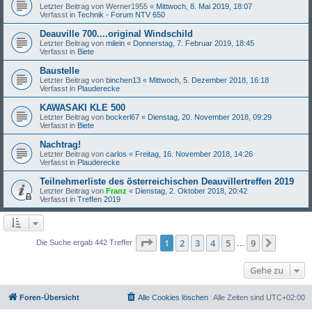
Letzter Beitrag von
Werner1955
«
Mittwoch, 8. Mai 2019, 18:07
Verfasst in
Technik - Forum NTV 650
Deauville 700....original Windschild
Letzter Beitrag von
milein
«
Donnerstag, 7. Februar 2019, 18:45
Verfasst in
Biete
Baustelle
Letzter Beitrag von
binchen13
«
Mittwoch, 5. Dezember 2018, 16:18
Verfasst in
Plauderecke
KAWASAKI KLE 500
Letzter Beitrag von
bockerl67
«
Dienstag, 20. November 2018, 09:29
Verfasst in
Biete
Nachtrag!
Letzter Beitrag von
carlos
«
Freitag, 16. November 2018, 14:26
Verfasst in
Plauderecke
Teilnehmerliste des österreichischen Deauvillertreffen 2019
Letzter Beitrag von
Franz
«
Dienstag, 2. Oktober 2018, 20:42
Verfasst in
Treffen 2019
Seite
1
von
9
1
2
3
4
5
9
Nächst
Die Suche ergab 442 Treffer
…
Gehe zu
Foren-Übersicht
Alle Cookies löschen
Alle Zeiten sind
UTC+02:00