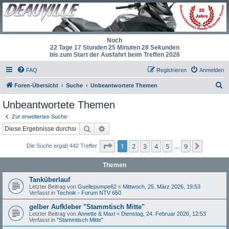
Noch
22 Tage 17 Stunden 25 Minuten 27 Sekunden
bis zum Start der Ausfahrt beim Treffen 2026
FAQ
Registrieren
Anmelden
S
Foren-Übersicht
Suche
Unbeantwortete Themen
u
Unbeantwortete Themen
c
Zur erweiterten Suche
h
Suche
Erweiterte Suche
e
Seite
1
von
9
1
2
3
4
5
9
Nächst
Die Suche ergab 442 Treffer
…
Themen
Tanküberlauf
Letzter Beitrag von
Guellepumpe62
«
Mittwoch, 25. März 2026, 19:53
Verfasst in
Technik - Forum NTV 650
gelber Aufkleber "Stammtisch Mitte"
Letzter Beitrag von
Annette & Maxl
«
Dienstag, 24. Februar 2026, 12:53
Verfasst in
"Stammtisch Mitte"