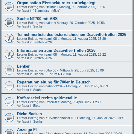
Organisation Eisstockturnier zurückgelegt
Letzter Beitrag von
Helmut
«
Montag, 9. Februar 2026, 10:26
Verfasst in
"Stammtisch Mitte"
Suche NT700 mit ABS
Letzter Beitrag von
calon
«
Montag, 20. Oktober 2025, 19:53
Verfasst in
Suche
Teilnehmerliste des österreichischen Deauvillertreffen 2026
Letzter Beitrag von
sani_08
«
Montag, 11. August 2025, 16:29
Verfasst in
Treffen 2026
Informationen zum Deauviller-Treffen 2026
Letzter Beitrag von
sani_08
«
Montag, 11. August 2025, 16:22
Verfasst in
Treffen 2026
Lenker
Letzter Beitrag von
Bibo 66
«
Mittwoch, 25. Juni 2025, 15:09
Verfasst in
Technik - Forum NTV 700
Reparaturanleitung für 700er in Deutsch
Letzter Beitrag von
bahnhof234
«
Montag, 23. Juni 2025, 09:59
Verfasst in
Suche
Kofferdeckel rechts goldmetallic
Letzter Beitrag von
Peter68
«
Montag, 7. April 2025, 17:30
Verfasst in
Biete
Dicke Backen
Letzter Beitrag von
Kurvenschneider11
«
Dienstag, 14. Januar 2025, 14:49
Verfasst in
Suche
Anzeige FI
Letzter Beitrag von
Allesfahrer
«
Donnerstag, 12. Dezember 2024, 20:09