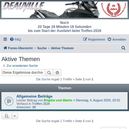
Noch
20 Tage 28 Minuten 18 Sekunden
bis zum Start der Ausfahrt beim Treffen 2026
FAQ
Registrieren
Anmelden
S
Foren-Übersicht
Suche
Aktive Themen
u
Aktive Themen
c
Zur erweiterten Suche
h
Suche
Erweiterte Suche
e
Die Suche ergab 1 Treffer • Seite
1
von
1
Themen
Allgemeine Beiträge
Letzter Beitrag von
Brigitte und Martin
«
Dienstag, 4. August 2026, 20:52
Verfasst in
Treffen 2026
Antworten:
10
Die Suche ergab 1 Treffer • Seite
1
von
1