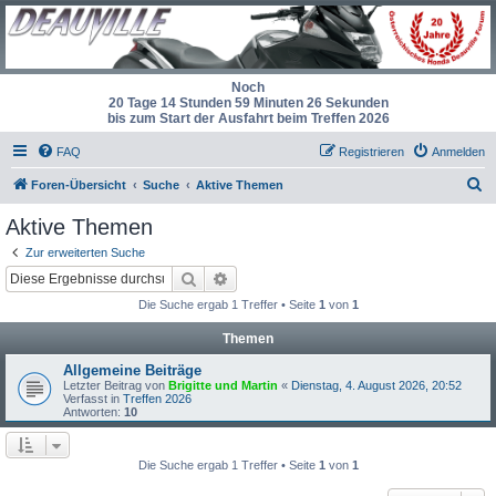
Noch
20 Tage 14 Stunden 59 Minuten 26 Sekunden
bis zum Start der Ausfahrt beim Treffen 2026
FAQ
Registrieren
Anmelden
S
Foren-Übersicht
Suche
Aktive Themen
u
Aktive Themen
c
Zur erweiterten Suche
h
Suche
Erweiterte Suche
e
Die Suche ergab 1 Treffer • Seite
1
von
1
Themen
Allgemeine Beiträge
Letzter Beitrag von
Brigitte und Martin
«
Dienstag, 4. August 2026, 20:52
Verfasst in
Treffen 2026
Antworten:
10
Die Suche ergab 1 Treffer • Seite
1
von
1