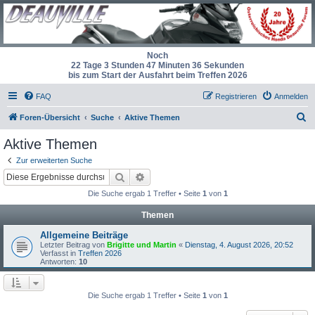
Noch
22 Tage 3 Stunden 47 Minuten 36 Sekunden
bis zum Start der Ausfahrt beim Treffen 2026
FAQ
Registrieren
Anmelden
S
Foren-Übersicht
Suche
Aktive Themen
u
Aktive Themen
c
Zur erweiterten Suche
h
Suche
Erweiterte Suche
e
Die Suche ergab 1 Treffer • Seite
1
von
1
Themen
Allgemeine Beiträge
Letzter Beitrag von
Brigitte und Martin
«
Dienstag, 4. August 2026, 20:52
Verfasst in
Treffen 2026
Antworten:
10
Die Suche ergab 1 Treffer • Seite
1
von
1