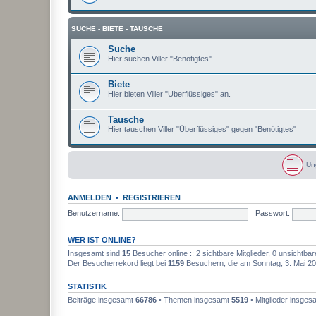
SUCHE - BIETE - TAUSCHE
Suche
Hier suchen Viller "Benötigtes".
Biete
Hier bieten Viller "Überflüssiges" an.
Tausche
Hier tauschen Viller "Überflüssiges" gegen "Benötigtes"
Un
U
n
g
ANMELDEN
•
REGISTRIEREN
e
l
Benutzername:
Passwort:
e
s
e
WER IST ONLINE?
n
e
Insgesamt sind
15
Besucher online :: 2 sichtbare Mitglieder, 0 unsichtba
B
Der Besucherrekord liegt bei
1159
Besuchern, die am Sonntag, 3. Mai 202
e
i
t
STATISTIK
r
ä
Beiträge insgesamt
66786
• Themen insgesamt
5519
• Mitglieder insge
g
e