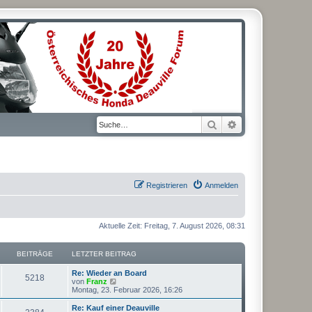
Suche
Erweiterte Suche
Registrieren
Anmelden
Aktuelle Zeit: Freitag, 7. August 2026, 08:31
BEITRÄGE
LETZTER BEITRAG
L
Re: Wieder an Board
B
5218
e
N
von
Franz
t
e
Montag, 23. Februar 2026, 16:26
e
z
u
t
e
L
Re: Kauf einer Deauville
B