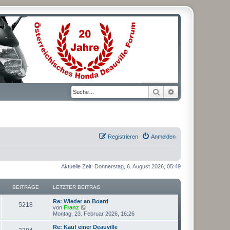
Suche
Erweiterte Suche
Registrieren
Anmelden
Aktuelle Zeit: Donnerstag, 6. August 2026, 05:49
BEITRÄGE
LETZTER BEITRAG
L
Re: Wieder an Board
B
5218
e
N
von
Franz
t
e
Montag, 23. Februar 2026, 16:26
e
z
u
t
e
L
Re: Kauf einer Deauville
B