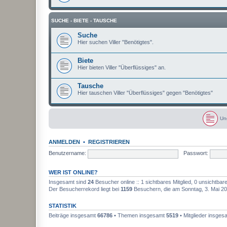
SUCHE - BIETE - TAUSCHE
Suche
Hier suchen Viller "Benötigtes".
Biete
Hier bieten Viller "Überflüssiges" an.
Tausche
Hier tauschen Viller "Überflüssiges" gegen "Benötigtes"
Un
U
n
g
ANMELDEN
•
REGISTRIEREN
e
l
Benutzername:
Passwort:
e
s
e
WER IST ONLINE?
n
e
Insgesamt sind
24
Besucher online :: 1 sichtbares Mitglied, 0 unsichtba
B
Der Besucherrekord liegt bei
1159
Besuchern, die am Sonntag, 3. Mai 202
e
i
t
STATISTIK
r
ä
Beiträge insgesamt
66786
• Themen insgesamt
5519
• Mitglieder insge
g
e