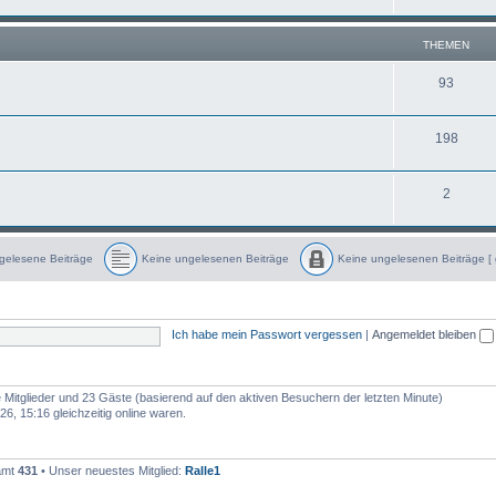
h
m
n
e
e
THEMEN
m
n
T
93
e
h
n
T
198
e
h
m
T
2
e
e
h
m
n
e
e
gelesene Beiträge
Keine ungelesenen Beiträge
Keine ungelesenen Beiträge [ 
m
n
K
K
e
e
e
i
i
n
n
e
e
Ich habe mein Passwort vergessen
|
Angemeldet bleiben
n
u
u
n
n
g
g
e
e
l
l
re Mitglieder und 23 Gäste (basierend auf den aktiven Besuchern der letzten Minute)
e
e
6, 15:16 gleichzeitig online waren.
s
s
e
e
n
n
e
e
n
n
samt
431
• Unser neuestes Mitglied:
Ralle1
B
B
e
e