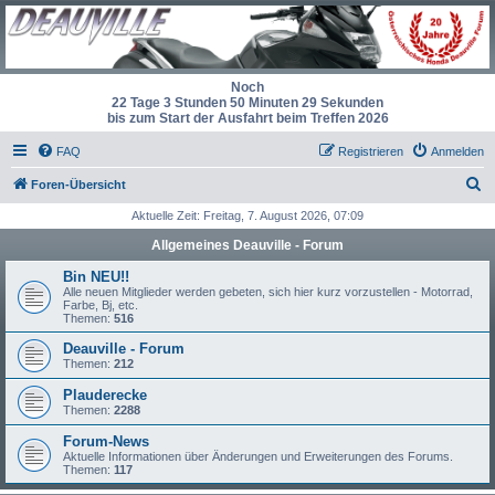
Noch
22 Tage 3 Stunden 50 Minuten 28 Sekunden
bis zum Start der Ausfahrt beim Treffen 2026
FAQ
Registrieren
Anmelden
S
Foren-Übersicht
u
Aktuelle Zeit: Freitag, 7. August 2026, 07:09
c
Allgemeines Deauville - Forum
h
Bin NEU!!
e
Alle neuen Mitglieder werden gebeten, sich hier kurz vorzustellen - Motorrad,
Farbe, Bj, etc.
Themen:
516
Deauville - Forum
Themen:
212
Plauderecke
Themen:
2288
Forum-News
Aktuelle Informationen über Änderungen und Erweiterungen des Forums.
Themen:
117