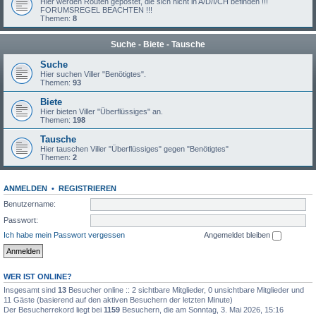
Hier werden Routen gepostet, die sich nicht in A/D/I/CH befinden !!!
FORUMSREGEL BEACHTEN !!!
Themen:
8
Suche - Biete - Tausche
Suche
Hier suchen Viller "Benötigtes".
Themen:
93
Biete
Hier bieten Viller "Überflüssiges" an.
Themen:
198
Tausche
Hier tauschen Viller "Überflüssiges" gegen "Benötigtes"
Themen:
2
ANMELDEN
•
REGISTRIEREN
Benutzername:
Passwort:
Ich habe mein Passwort vergessen
Angemeldet bleiben
WER IST ONLINE?
Insgesamt sind
13
Besucher online :: 2 sichtbare Mitglieder, 0 unsichtbare Mitglieder und
11 Gäste (basierend auf den aktiven Besuchern der letzten Minute)
Der Besucherrekord liegt bei
1159
Besuchern, die am Sonntag, 3. Mai 2026, 15:16