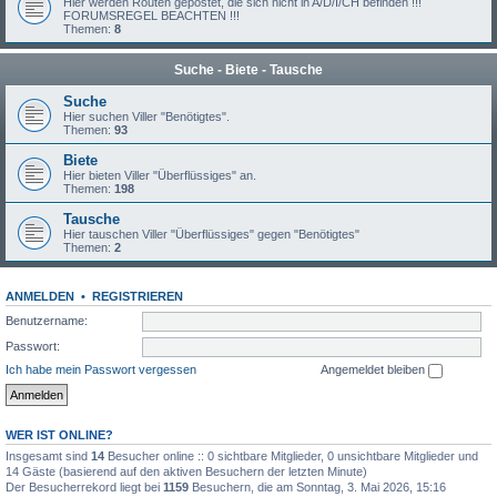
Hier werden Routen gepostet, die sich nicht in A/D/I/CH befinden !!!
FORUMSREGEL BEACHTEN !!!
Themen:
8
Suche - Biete - Tausche
Suche
Hier suchen Viller "Benötigtes".
Themen:
93
Biete
Hier bieten Viller "Überflüssiges" an.
Themen:
198
Tausche
Hier tauschen Viller "Überflüssiges" gegen "Benötigtes"
Themen:
2
ANMELDEN
•
REGISTRIEREN
Benutzername:
Passwort:
Ich habe mein Passwort vergessen
Angemeldet bleiben
WER IST ONLINE?
Insgesamt sind
14
Besucher online :: 0 sichtbare Mitglieder, 0 unsichtbare Mitglieder und
14 Gäste (basierend auf den aktiven Besuchern der letzten Minute)
Der Besucherrekord liegt bei
1159
Besuchern, die am Sonntag, 3. Mai 2026, 15:16