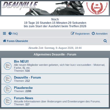
Noch
19 Tage 16 Stunden 15 Minuten 28 Sekunden
bis zum Start der Ausfahrt beim Treffen 2026
FAQ
Registrieren
Anmelden
S
Foren-Übersicht
u
Aktuelle Zeit: Sonntag, 9. August 2026, 18:44
c
Allgemeines Deauville - Forum
h
Bin NEU!!
e
Alle neuen Mitglieder werden gebeten, sich hier kurz vorzustellen - Motorrad,
Farbe, Bj, etc.
Themen:
516
Deauville - Forum
Themen:
212
Plauderecke
Themen:
2288
Forum-News
Aktuelle Informationen über Änderungen und Erweiterungen des Forums.
Themen:
117