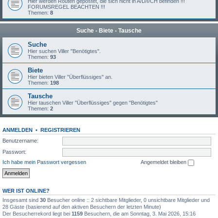
Hier werden Routen gepostet, die sich nicht in A/D/I/CH befinden !!!
FORUMSREGEL BEACHTEN !!!
Themen:
8
Suche - Biete - Tausche
Suche
Hier suchen Viller "Benötigtes".
Themen:
93
Biete
Hier bieten Viller "Überflüssiges" an.
Themen:
198
Tausche
Hier tauschen Viller "Überflüssiges" gegen "Benötigtes"
Themen:
2
ANMELDEN
•
REGISTRIEREN
Benutzername:
Passwort:
Ich habe mein Passwort vergessen
Angemeldet bleiben
WER IST ONLINE?
Insgesamt sind
30
Besucher online :: 2 sichtbare Mitglieder, 0 unsichtbare Mitglieder und
28 Gäste (basierend auf den aktiven Besuchern der letzten Minute)
Der Besucherrekord liegt bei
1159
Besuchern, die am Sonntag, 3. Mai 2026, 15:16