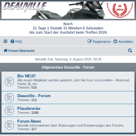
Noch
21 Tage 1 Stunde 31 Minuten 6 Sekunden
bis zum Start der Ausfahrt beim Treffen 2026
FAQ
Registrieren
Anmelden
S
Foren-Übersicht
u
Aktuelle Zeit: Samstag, 8. August 2026, 09:28
c
Allgemeines Deauville - Forum
h
Bin NEU!!
e
Alle neuen Mitglieder werden gebeten, sich hier kurz vorzustellen - Motorrad,
Farbe, Bj, etc.
Themen:
516
Deauville - Forum
Themen:
212
Plauderecke
Themen:
2288
Forum-News
Aktuelle Informationen über Änderungen und Erweiterungen des Forums.
Themen:
117