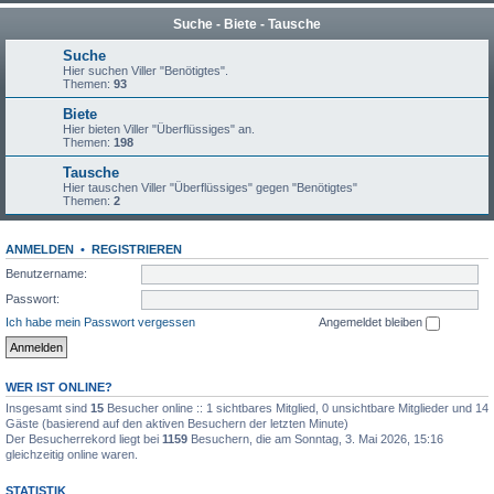
Suche - Biete - Tausche
Suche
Hier suchen Viller "Benötigtes".
Themen:
93
Biete
Hier bieten Viller "Überflüssiges" an.
Themen:
198
Tausche
Hier tauschen Viller "Überflüssiges" gegen "Benötigtes"
Themen:
2
ANMELDEN
•
REGISTRIEREN
Benutzername:
Passwort:
Ich habe mein Passwort vergessen
Angemeldet bleiben
WER IST ONLINE?
Insgesamt sind
15
Besucher online :: 1 sichtbares Mitglied, 0 unsichtbare Mitglieder und 14
Gäste (basierend auf den aktiven Besuchern der letzten Minute)
Der Besucherrekord liegt bei
1159
Besuchern, die am Sonntag, 3. Mai 2026, 15:16
gleichzeitig online waren.
STATISTIK