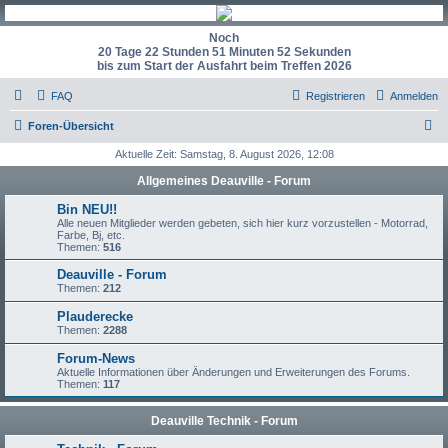
Noch
20 Tage 22 Stunden 51 Minuten 51 Sekunden
bis zum Start der Ausfahrt beim Treffen 2026
FAQ
Registrieren
Anmelden
S
Foren-Übersicht
u
Aktuelle Zeit: Samstag, 8. August 2026, 12:08
c
Allgemeines Deauville - Forum
h
Bin NEU!!
e
Alle neuen Mitglieder werden gebeten, sich hier kurz vorzustellen - Motorrad,
Farbe, Bj, etc.
Themen:
516
Deauville - Forum
Themen:
212
Plauderecke
Themen:
2288
Forum-News
Aktuelle Informationen über Änderungen und Erweiterungen des Forums.
Themen:
117
Deauville Technik - Forum