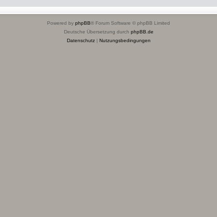
Powered by
phpBB
® Forum Software © phpBB Limited
Deutsche Übersetzung durch
phpBB.de
Datenschutz
|
Nutzungsbedingungen