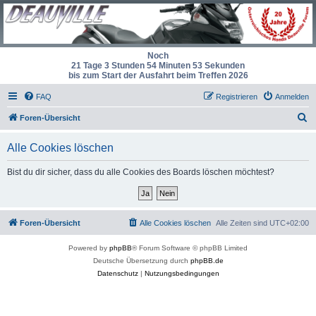
Noch
21 Tage 3 Stunden 54 Minuten 53 Sekunden
bis zum Start der Ausfahrt beim Treffen 2026
FAQ
Registrieren
Anmelden
S
Foren-Übersicht
u
Alle Cookies löschen
c
h
Bist du dir sicher, dass du alle Cookies des Boards löschen möchtest?
e
Foren-Übersicht
Alle Cookies löschen
Alle Zeiten sind
UTC+02:00
Powered by
phpBB
® Forum Software © phpBB Limited
Deutsche Übersetzung durch
phpBB.de
Datenschutz
|
Nutzungsbedingungen