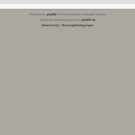
Powered by
phpBB
® Forum Software © phpBB Limited
Deutsche Übersetzung durch
phpBB.de
Datenschutz
|
Nutzungsbedingungen