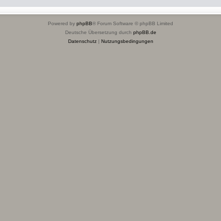
Powered by
phpBB
® Forum Software © phpBB Limited
Deutsche Übersetzung durch
phpBB.de
Datenschutz
|
Nutzungsbedingungen