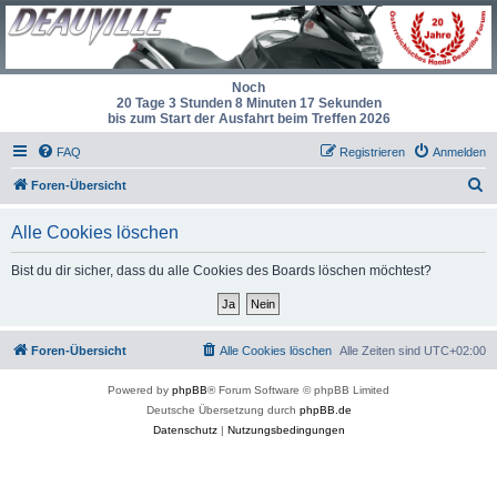
Noch
20 Tage 3 Stunden 8 Minuten 17 Sekunden
bis zum Start der Ausfahrt beim Treffen 2026
FAQ
Registrieren
Anmelden
S
Foren-Übersicht
u
Alle Cookies löschen
c
h
Bist du dir sicher, dass du alle Cookies des Boards löschen möchtest?
e
Foren-Übersicht
Alle Cookies löschen
Alle Zeiten sind
UTC+02:00
Powered by
phpBB
® Forum Software © phpBB Limited
Deutsche Übersetzung durch
phpBB.de
Datenschutz
|
Nutzungsbedingungen