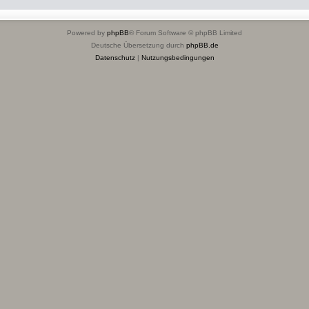
Powered by
phpBB
® Forum Software © phpBB Limited
Deutsche Übersetzung durch
phpBB.de
Datenschutz
|
Nutzungsbedingungen