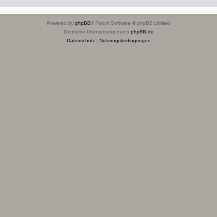
Powered by
phpBB
® Forum Software © phpBB Limited
Deutsche Übersetzung durch
phpBB.de
Datenschutz
|
Nutzungsbedingungen