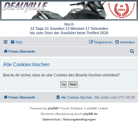
Noch
22 Tage 21 Stunden 13 Minuten 17 Sekunden
bis zum Start der Ausfahrt beim Treffen 2026
FAQ
Registrieren
Anmelden
S
Foren-Übersicht
u
Alle Cookies löschen
c
h
Bist du dir sicher, dass du alle Cookies des Boards löschen möchtest?
e
Foren-Übersicht
Alle Cookies löschen
Alle Zeiten sind
UTC+02:00
Powered by
phpBB
® Forum Software © phpBB Limited
Deutsche Übersetzung durch
phpBB.de
Datenschutz
|
Nutzungsbedingungen