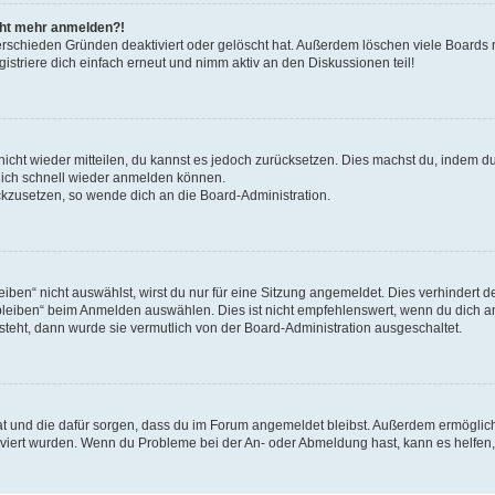
icht mehr anmelden?!
erschieden Gründen deaktiviert oder gelöscht hat. Außerdem löschen viele Boards r
triere dich einfach erneut und nimm aktiv an den Diskussionen teil!
 nicht wieder mitteilen, du kannst es jedoch zurücksetzen. Dies machst du, indem 
 dich schnell wieder anmelden können.
ückzusetzen, so wende dich an die Board-Administration.
en“ nicht auswählst, wirst du nur für eine Sitzung angemeldet. Dies verhindert 
leiben“ beim Anmelden auswählen. Dies ist nicht empfehlenswert, wenn du dich an
 steht, dann wurde sie vermutlich von der Board-Administration ausgeschaltet.
 hat und die dafür sorgen, dass du im Forum angemeldet bleibst. Außerdem ermögli
tiviert wurden. Wenn du Probleme bei der An- oder Abmeldung hast, kann es helfen