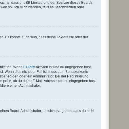
te beachte, dass phpBB Limited und der Besitzer dieses Boards
An wen soll ich mich wenden, falls es Beschwerden oder
en. Es könnte auch sein, dass deine IP-Adresse oder der
ichkeiten. Wenn
COPPA
aktiviert ist und du angegeben hast,
st. Wenn dies nicht der Fall ist, muss dein Benutzerkonto
t erledigen oder ein Administrator. Bei der Registrierung
ten prüfe, ob du deine E-Mail-Adresse korrekt eingegeben hast
tiere einen Administrator.
n einen Board-Administrator, um sicherzugehen, dass du nicht