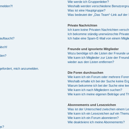
Wie werde ich Gruppenleiter?
anmelden?!
Weshalb werden verschiedene Benutzergrupp
Was ist eine Hauptgruppe?
Was bedeutet der „Das Team“-Link auf der S
Private Nachrichten
Ich kann keine Privaten Nachrichten versch
Ich bekomme ständig unerwünschte Private
auftaucht?
Ich habe eine Spam-E-Mail von einem Mitgli
alsch!
Freunde und ignorierte Mitglieder
Wozu benötige ich die Listen der Freunde un
rden?
Wie kann ich Mitglieder zur Liste der Freund
wieder aus den Listen entfernen?
fgefordert, mich anzumelden.
Die Foren durchsuchen
Wie kann ich ein Forum oder mehrere For
Weshalb erhalte ich bei der Suche keine Er
Warum bekomme ich bei der Suche eine lee
Wie kann ich nach Mitgliedern suchen?
Wie kann ich meine eigenen Beiträge und T
Abonnements und Lesezeichen
Was ist der Unterschied zwischen einem L
Wie kann ich ein Lesezeichen auf ein Them
Wie kann ich ein Forum abonnieren?
Wie deaktiviere ich meine Abonnements?
gs?