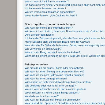
Warum kann ich mich nicht anmelden?
Ich habe mich vor einiger Zeit registriert, kann mich aber nicht mehr 
Ich habe mein Passwort vergessen!
Warum werde ich automatisch abgemeldet?
Wozu ist die Funktion „Alle Cookies löschen“?
Benutzerpräferenzen und -einstellungen
Wie kann ich meine Einstellungen ändern?
Wie kann ich verhindern, dass mein Benutzername in der Online-Liste 
Die Forenuhr geht falsch!
Ich habe die Zeitzone eingestellt, aber die Forenuhr geht immer noch f
Meine Sprache steht auf diesem Board nicht zur Auswahl!
Was sind das für Bilder, die bei meinem Benutzernamen angezeigt we
Wie verwende ich einen Avatar?
Was ist mein Rang und wie kann ich ihn ändern?
Wenn ich bei einem Benutzer auf den E-Mail-Link klicke, werde ich au
Beiträge schreiben
Wie erstelle ich ein neues Thema oder eine Antwort?
Wie kann ich einen Beitrag bearbeiten oder löschen?
Wie kann ich meinem Beitrag eine Signatur anfügen?
Wie kann ich eine Umfrage erstellen?
Wieso kann ich nicht mehr Antwortmöglichkeiten erstellen?
Wie bearbeite oder lösche ich eine Umfrage?
Warum kann ich auf bestimmte Foren nicht zugreifen?
Weshalb kann ich keine Dateianhänge anfügen?
Weshalb wurde ich verwarnt?
Wie kann ich Beiträge den Moderatoren melden?
Was bewirkt die „Speichern“-Schaltfläche beim Schreiben eines Beitra