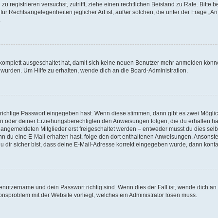
h zu registrieren versuchst, zutrifft, ziehe einen rechtlichen Beistand zu Rate. Bit
für Rechtsangelegenheiten jeglicher Art ist; außer solchen, die unter der Frage „
.
g komplett ausgeschaltet hat, damit sich keine neuen Benutzer mehr anmelden könn
 wurden. Um Hilfe zu erhalten, wende dich an die Board-Administration.
 richtige Passwort eingegeben hast. Wenn diese stimmen, dann gibt es zwei Mögl
tern oder deiner Erziehungsberechtigten den Anweisungen folgen, die du erhalten ha
u angemeldeten Mitglieder erst freigeschaltet werden – entweder musst du dies selbs
. Wenn du eine E-Mail erhalten hast, folge den dort enthaltenen Anweisungen. Ansons
 dir sicher bist, dass deine E-Mail-Adresse korrekt eingegeben wurde, dann kontak
Benutzername und dein Passwort richtig sind. Wenn dies der Fall ist, wende dich a
ionsproblem mit der Website vorliegt, welches ein Administrator lösen muss.