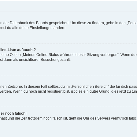
n in der Datenbank des Boards gespeichert. Um diese zu ändern, gehe in den „Persö
nst du alle deine Einstellungen ändern.
ine-Liste auftaucht?
n eine Option „Meinen Online-Status während dieser Sitzung verbergen“. Wenn du d
st dann als unsichtbarer Besucher gezählt.
en Zeitzone. In diesem Fall solltest du im „Persönlichen Bereich“ die für dich passe
den. Wenn du noch nicht registriert bist, ist dies ein guter Grund, dies jetzt zu tun
mer noch falsch!
t hast und die Zeit trotzdem noch falsch ist, geht die Uhr des Servers vermutlich fal