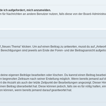
rde ich aufgefordert, mich anzumelden.
ion für Nachrichten an andere Benutzer nutzen, falls diese von der Board-Administ
„Neues Thema“ klicken. Um auf einen Beitrag zu antworten, musst du auf „Antworte
e Berechtigungen sind jeweils am Ende der Foren- und der Beitragsansicht aufgeliste
r deine eigenen Beiträge bearbeiten oder löschen. Du kannst einen Beitrag bearbe
inen begrenzten Zeitraum nach seiner Erstellung möglich. Wenn bereits jemand auf de
 die Anzahl als auch der letzte Zeitpunkt der Bearbeitungen angezeigt. Dieser Hi
en Beitrag überarbeitet hat. Diese können jedoch, falls sie es für nötig halten, ei
hen können, wenn bereits jemand darauf geantwortet hat.