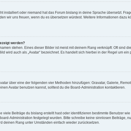
t installiert oder niemand hat das Forum bislang in deine Sprache übersetzt. Frag
, würden wir uns freuen, wenn du es übersetzen würdest. Weitere Informationen dazu
gezeigt werden?
amen stehen. Eines dieser Bilder ist meist mit deinem Rang verknüpft: Oft sind di
ld wird auch als „Avatar“ bezeichnet. Es handelt sich hierbei in der Regel um ein
 Avatar über eine der folgenden vier Methoden hinzufügen: Gravatar, Galerie, Rem
en Avatar benutzen kannst, solltest du die Board-Administration kontaktieren.
viele Beiträge du bislang erstellt hast oder identifizieren bestimmte Benutzer w
 Board-Administration festgelegt wurden. Bitte schreibe keine sinnlosen Beiträge
wird deinen Rang unter Umständen einfach wieder zurücksetzen.