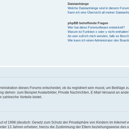
Dateianhänge
Welche Dateianhänge sind in diesem Forum
Kann ich eine Übersicht all meiner Dateian
phpBB betreffende Fragen
Wer hat diese Forensoftware entwickelt?
Warum ist Funktion x oder y nicht enthalten
An wen soll ich mich wenden, falls es Besc
Wie kann ich einen Administrator des Board
istration dieses Forums entscheidet, ob du registriert sein musst, um Beiträge zu s
ung stehen: zum Beispiel Avatarbilder, Private Nachrichten, E-Mail-Versand an ander
 zahlreiche Vorteile bietet.
t of 1998 (deutsch: Gesetz zum Schutz der Privatsphäre von Kindern im Internet vo
unter 13 Jahren erheben, hierzu die Zustimmung der Eltern beziehungsweise des o