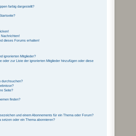
en farbig dargestellt?
tartseite?
icken!
 Nachrichten!
ed dieses Forums erhalten!
d ignorierten Mitglieder?
e oder zur Liste der ignorierten Mitglieder hinzufügen oder diese
en durchsuchen?
gebnisse?
re Seite?
hemen finden?
esezeichen und einem Abonnements für ein Thema oder Forum?
a setzen oder ein Thema abonnieren?